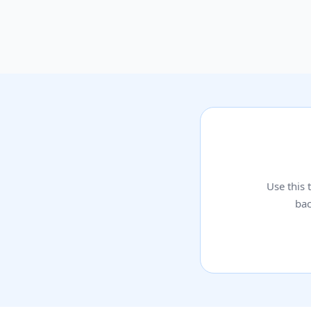
Use this
bac