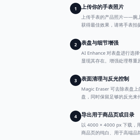
上传你的手表照片
1
上传手表的产品照片——腕
获得最佳效果，请将手表拍摄
表盘与细节增强
2
AI Enhance 对表
显现其存在。增强处理尊重
表面清理与反光控制
3
Magic Eraser 可
盘，同时保留足够的反光来
导出用于商品页或目录
4
以 4000 × 4000 
商品页的纯白、用于高端品