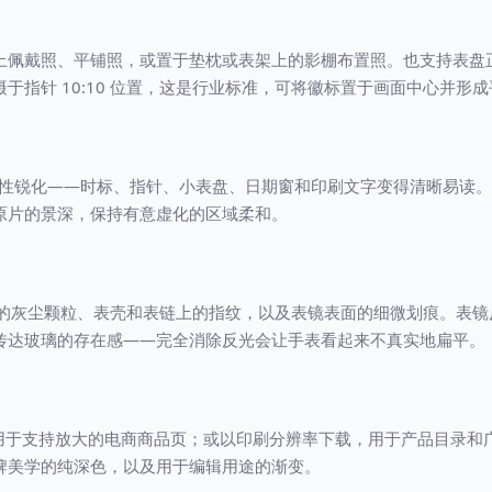
上佩戴照、平铺照，或置于垫枕或表架上的影棚布置照。也支持表盘
于指针 10:10 位置，这是行业标准，可将徽标置于画面中心并形
盘进行选择性锐化——时标、指针、小表盘、日期窗和印刷文字变得清晰易
原片的景深，保持有意虚化的区域柔和。
去除表盘上的灰尘颗粒、表壳和表链上的指纹，以及表镜表面的细微划痕。
传达玻璃的存在感——完全消除反光会让手表看起来不真实地扁平。
px 下载，用于支持放大的电商商品页；或以印刷分辨率下载，用于产品目
牌美学的纯深色，以及用于编辑用途的渐变。