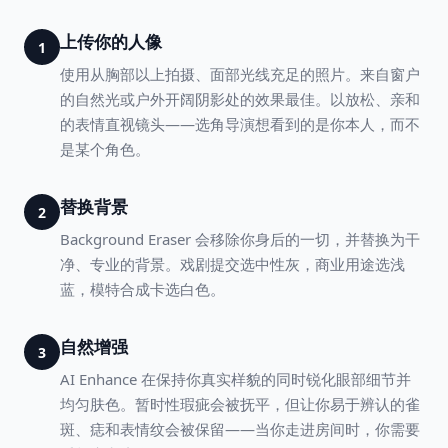
上传你的人像
1
使用从胸部以上拍摄、面部光线充足的照片。来自窗户
的自然光或户外开阔阴影处的效果最佳。以放松、亲和
的表情直视镜头——选角导演想看到的是你本人，而不
是某个角色。
替换背景
2
Background Eraser 会移除你身后的一切，并替换为干
净、专业的背景。戏剧提交选中性灰，商业用途选浅
蓝，模特合成卡选白色。
自然增强
3
AI Enhance 在保持你真实样貌的同时锐化眼部细节并
均匀肤色。暂时性瑕疵会被抚平，但让你易于辨认的雀
斑、痣和表情纹会被保留——当你走进房间时，你需要