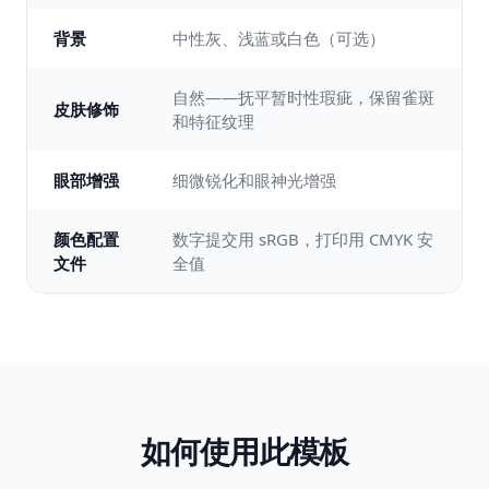
背景
中性灰、浅蓝或白色（可选）
自然——抚平暂时性瑕疵，保留雀斑
皮肤修饰
和特征纹理
眼部增强
细微锐化和眼神光增强
颜色配置
数字提交用 sRGB，打印用 CMYK 安
文件
全值
如何使用此模板