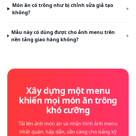
Món ăn có trông như bị chỉnh sửa giả tạo
+
không?
Mẫu này có dùng được cho ảnh menu trên
+
nền tảng giao hàng không?
Xây dựng một menu
khiến mọi món ăn trông
khó cưỡng
Tải lên ảnh món ăn và nhận hình ảnh menu
nhất quán, hấp dẫn, sẵn sàng cho bảng kỹ