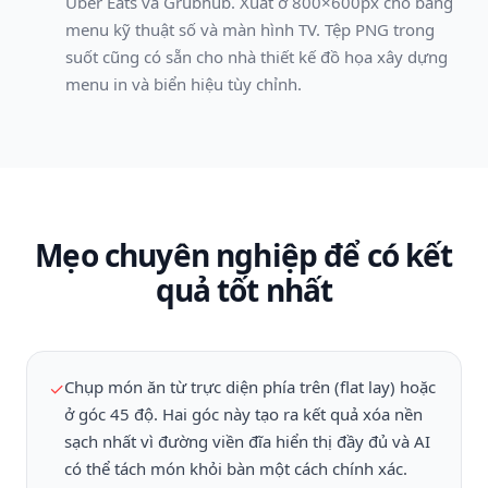
Uber Eats và Grubhub. Xuất ở 800×600px cho bảng
menu kỹ thuật số và màn hình TV. Tệp PNG trong
suốt cũng có sẵn cho nhà thiết kế đồ họa xây dựng
menu in và biển hiệu tùy chỉnh.
Mẹo chuyên nghiệp để có kết
quả tốt nhất
Chụp món ăn từ trực diện phía trên (flat lay) hoặc
✓
ở góc 45 độ. Hai góc này tạo ra kết quả xóa nền
sạch nhất vì đường viền đĩa hiển thị đầy đủ và AI
có thể tách món khỏi bàn một cách chính xác.