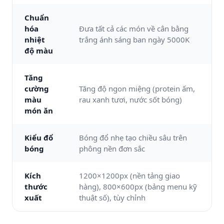
Chuẩn
hóa
Đưa tất cả các món về cân bằng
nhiệt
trắng ánh sáng ban ngày 5000K
độ màu
Tăng
cường
Tăng độ ngon miệng (protein ấm,
màu
rau xanh tươi, nước sốt bóng)
món ăn
Kiểu đổ
Bóng đổ nhẹ tạo chiều sâu trên
bóng
phông nền đơn sắc
Kích
1200×1200px (nền tảng giao
thước
hàng), 800×600px (bảng menu kỹ
xuất
thuật số), tùy chỉnh