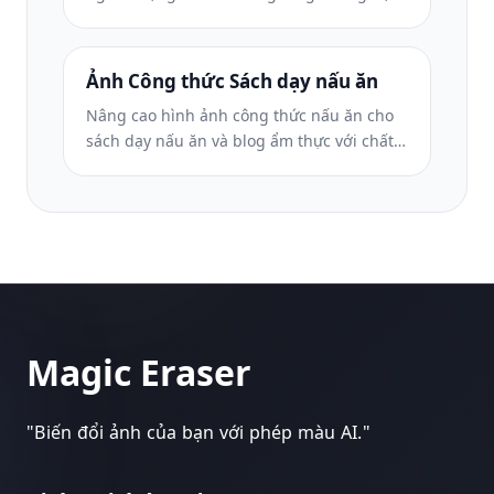
sống động của màu sắc, nền sạch, hiệu
ứng hơi nước và độ tươi cũng như kích
thước được tối ưu hóa cho nền tảng.
Ảnh Công thức Sách dạy nấu ăn
Nâng cao hình ảnh công thức nấu ăn cho
sách dạy nấu ăn và blog ẩm thực với chất
lượng in sắc nét, độ chính xác về màu sắc
của nguyên liệu, dọn dẹp cảnh theo kiểu
và đầu ra có độ phân giải cao.
Magic Eraser
"
Biến đổi ảnh của bạn với phép màu AI.
"