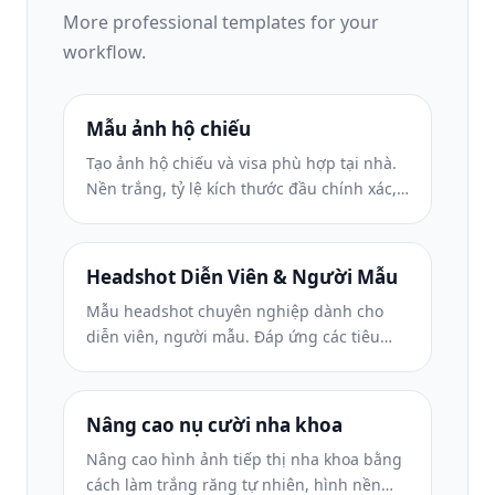
More
professional
templates for your
workflow.
Mẫu ảnh hộ chiếu
Tạo ảnh hộ chiếu và visa phù hợp tại nhà.
Nền trắng, tỷ lệ kích thước đầu chính xác,
tiêu chuẩn 2×2 inch của Hoa Kỳ và đầu ra
600DPI đáp ứng yêu cầu của Bộ Ngoại
giao.
Headshot Diễn Viên & Người Mẫu
Mẫu headshot chuyên nghiệp dành cho
diễn viên, người mẫu. Đáp ứng các tiêu
chuẩn của đạo diễn casting với đầu ra có
kích thước 8×10 sẵn sàng để in, chỉnh sửa
tự nhiên và hình nền rõ ràng cho các tác
Nâng cao nụ cười nha khoa
phẩm gửi của đại lý.
Nâng cao hình ảnh tiếp thị nha khoa bằng
cách làm trắng răng tự nhiên, hình nền