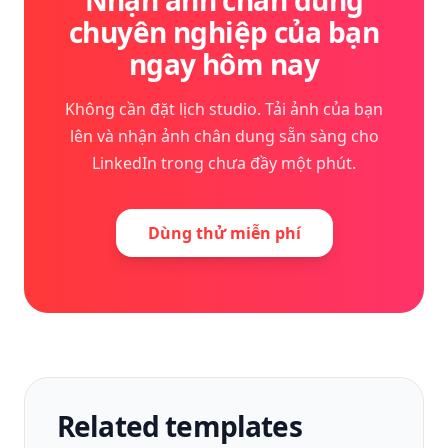
Nhận ảnh chân dung
chuyên nghiệp của bạn
ngay hôm nay
Không cần đặt lịch studio. Tải ảnh của bạn
lên và nhận ảnh chân dung sẵn sàng cho
LinkedIn trong chưa đầy một phút.
Dùng thử miễn phí
Related templates