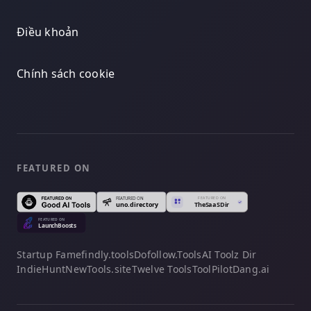
Điều khoản
Chính sách cookie
FEATURED ON
Startup Fame
findly.tools
Dofollow.Tools
AI Toolz Dir
IndieHunt
NewTools.site
Twelve Tools
ToolPilot
Dang.ai