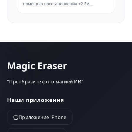
помощью восстановления +2 EV,
исправьте тени от вспышек, устраните
эффект красных глаз и улучшите
атмосферу вечеринки. Работает над
фотографиями концертов, гала-
концертов и дней рождения.
Magic Eraser
"
Преобразите фото магией ИИ
"
Наши приложения
Приложение iPhone