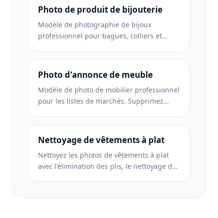
conformes aux normes d'image d'eBay.
Photo de produit de bijouterie
Modèle de photographie de bijoux
professionnel pour bagues, colliers et
montres. Contrôle les reflets, améliore
l'éclat des pierres précieuses et fournit des
images prêtes à être commercialisées sur
Photo d'annonce de meuble
des arrière-plans épurés.
Modèle de photo de mobilier professionnel
pour les listes de marchés. Supprimez
l'encombrement de la pièce, affichez les
vraies dimensions et présentez les pièces
sur des arrière-plans épurés ou dans des
Nettoyage de vêtements à plat
contextes de pièce stylisés.
Nettoyez les photos de vêtements à plat
avec l'élimination des plis, le nettoyage des
peluches, des arrière-plans d'un blanc pur
et une couleur de tissu précise. Prêt pour
Shopify, Amazon et les boutiques.