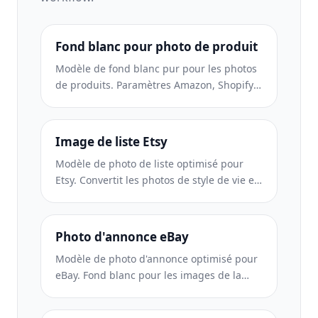
Fond blanc pour photo de produit
Modèle de fond blanc pur pour les photos
de produits. Paramètres Amazon, Shopify
et compatibles avec le marché pour des
images de produits claires et
professionnelles qui se convertissent.
Image de liste Etsy
Modèle de photo de liste optimisé pour
Etsy. Convertit les photos de style de vie en
arrière-plans blancs purs à 2 000 px,
améliore les détails des produits faits à la
main et respecte les directives d'image
Photo d'annonce eBay
d'Etsy.
Modèle de photo d'annonce optimisé pour
eBay. Fond blanc pour les images de la
galerie, amélioration de la documentation
sur l'état et mises en page multi-angles