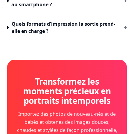
+
au smartphone ?
Quels formats d'impression la sortie prend-
+
elle en charge ?
Transformez les
moments précieux en
portraits intemporels
Importez des photos de nouveau-nés et de
bébés et obtenez des images douces,
chaudes et stylées de façon professionnelle,