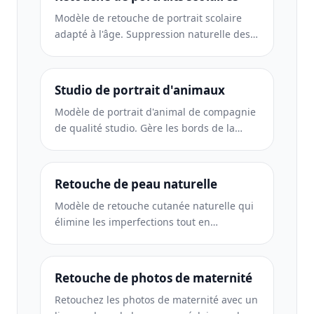
Modèle de retouche de portrait scolaire
adapté à l'âge. Suppression naturelle des
imperfections, arrière-plans cohérents et
sortie standard de l'annuaire avec
traitement par lots pour des classes
Studio de portrait d'animaux
entières.
Modèle de portrait d'animal de compagnie
de qualité studio. Gère les bords de la
fourrure, supprime les laisses et les
gestionnaires, remplace les arrière-plans
et aiguise les yeux des chiens, des chats et
Retouche de peau naturelle
d'autres animaux.
Modèle de retouche cutanée naturelle qui
élimine les imperfections tout en
préservant les pores et la texture.
Éclairage uniforme, pas d'aspect plastique,
juste une meilleure peau devant la
Retouche de photos de maternité
caméra.
Retouchez les photos de maternité avec un