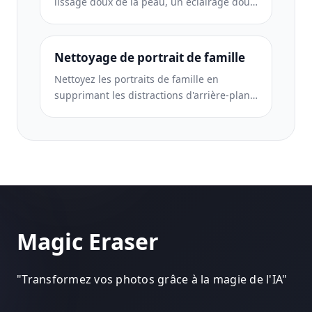
lissage doux de la peau, un éclairage doux,
une simplification de l'arrière-plan et un
étalonnage des couleurs chaudes pour un
look de portrait de grossesse intemporel.
Nettoyage de portrait de famille
Nettoyez les portraits de famille en
supprimant les distractions d'arrière-plan,
en corrigeant l'exposition inégale, en
lissant la peau naturellement et en veillant
à ce que tout le monde soit à son meilleur
dans le même cadre.
Magic Eraser
"
Transformez vos photos grâce à la magie de l'IA
"