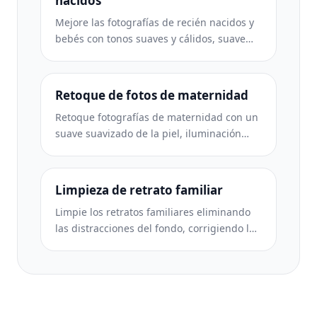
nacidos
Mejore las fotografías de recién nacidos y
bebés con tonos suaves y cálidos, suave
suavidad de la piel, eliminación de objetos
y distracciones, y tamaños listos para
imprimir para anuncios y arte mural.
Retoque de fotos de maternidad
Retoque fotografías de maternidad con un
suave suavizado de la piel, iluminación
suave, simplificación del fondo y gradación
de colores cálidos para lograr un retrato
de embarazo atemporal.
Limpieza de retrato familiar
Limpie los retratos familiares eliminando
las distracciones del fondo, corrigiendo la
exposición desigual, suavizando la piel de
forma natural y asegurándose de que
todos luzcan lo mejor posible en el mismo
encuadre.