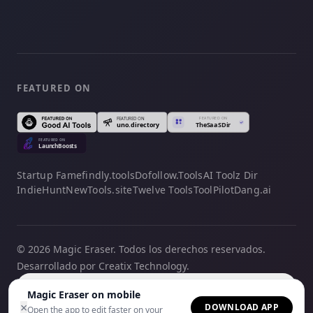
FEATURED ON
Startup Fame
findly.tools
Dofollow.Tools
AI Toolz Dir
IndieHunt
NewTools.site
Twelve Tools
ToolPilot
Dang.ai
© 2026 Magic Eraser. Todos los derechos reservados.
Desarrollado por Creatix Technology.
Español
Magic Eraser on mobile
×
DOWNLOAD APP
Open the app to edit faster on your