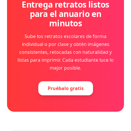
Entrega retratos listos
para el anuario en
minutos
Sube los retratos escolares de forma
individual o por clase y obtén imágenes
consistentes, retocadas con naturalidad y
listas para imprimir. Cada estudiante luce lo
mejor posible.
Pruébalo gratis