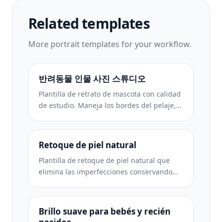
Related templates
More
portrait
templates for your workflow.
반려동물 인물 사진 스튜디오
Plantilla de retrato de mascota con calidad
de estudio. Maneja los bordes del pelaje,
quita correas y adiestradores, reemplaza
fondos y agudiza los ojos de perros, gatos
y otros animales.
Retoque de piel natural
Plantilla de retoque de piel natural que
elimina las imperfecciones conservando
los poros y la textura. Iluminación
uniforme, sin aspecto plástico, solo una
mejor piel ante la cámara.
Brillo suave para bebés y recién