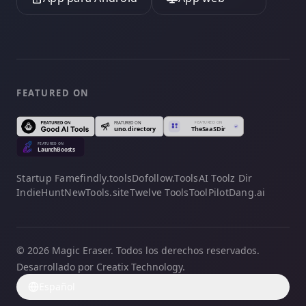
FEATURED ON
Startup Fame
findly.tools
Dofollow.Tools
AI Toolz Dir
IndieHunt
NewTools.site
Twelve Tools
ToolPilot
Dang.ai
© 2026 Magic Eraser. Todos los derechos reservados.
Desarrollado por Creatix Technology.
Español