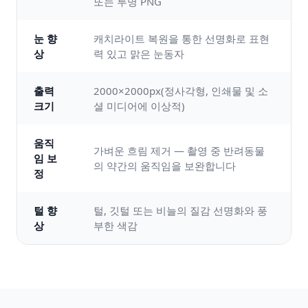
또는 투명 PNG
눈 향
캐치라이트 복원을 통한 선명화로 표현
상
력 있고 맑은 눈동자
출력
2000×2000px(정사각형, 인쇄물 및 소
크기
셜 미디어에 이상적)
움직
가벼운 흐림 제거 — 촬영 중 반려동물
임 보
의 약간의 움직임을 보완합니다
정
털 향
털, 깃털 또는 비늘의 질감 선명화와 풍
상
부한 색감