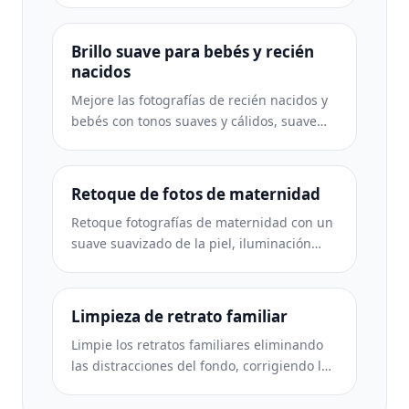
uniforme, sin aspecto plástico, solo una
mejor piel ante la cámara.
Brillo suave para bebés y recién
nacidos
Mejore las fotografías de recién nacidos y
bebés con tonos suaves y cálidos, suave
suavidad de la piel, eliminación de objetos
y distracciones, y tamaños listos para
imprimir para anuncios y arte mural.
Retoque de fotos de maternidad
Retoque fotografías de maternidad con un
suave suavizado de la piel, iluminación
suave, simplificación del fondo y gradación
de colores cálidos para lograr un retrato
de embarazo atemporal.
Limpieza de retrato familiar
Limpie los retratos familiares eliminando
las distracciones del fondo, corrigiendo la
exposición desigual, suavizando la piel de
forma natural y asegurándose de que