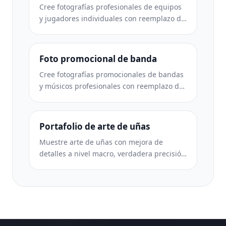
Cree fotografías profesionales de equipos
y jugadores individuales con reemplazo de
fondo, mejora del color de las camisetas y
fondos de estadio o estudio para plantillas
y programas.
Foto promocional de banda
Cree fotografías promocionales de bandas
y músicos profesionales con reemplazo de
fondo, mejora espectacular de la
iluminación y resultados listos para
imprimir para kits de prensa y
Portafolio de arte de uñas
presentaciones de lugares.
Muestre arte de uñas con mejora de
detalles a nivel macro, verdadera precisión
de color de gel y esmalte y
posicionamiento limpio de las manos para
portafolios de Instagram y páginas de
reservas.