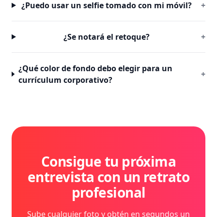
¿Puedo usar un selfie tomado con mi móvil?
+
¿Se notará el retoque?
+
¿Qué color de fondo debo elegir para un
+
currículum corporativo?
Consigue tu próxima
entrevista con un retrato
profesional
Sube cualquier foto y obtén en segundos un