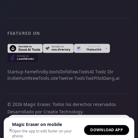
FEATURED ON
Startup Fame
findly.tools
Dofollow.Tools
AI Toolz Dir
IndieHunt
NewTools.site
Twelve Tools
ToolPilot
Dang.ai
© 2026 Magic Eraser. Todos los derechos reservados.
Desarrollado por Creatix Technology.
Español
Magic Eraser on mobile
×
DOWNLOAD APP
Open the app to edit faster on your
phone.