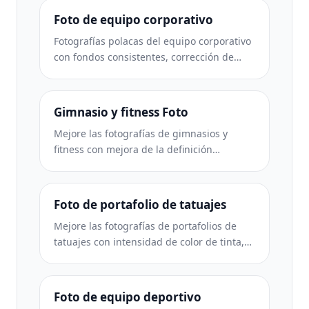
Foto de equipo corporativo
Fotografías polacas del equipo corporativo
con fondos consistentes, corrección de
iluminación profesional, gradación de
color apropiada para la marca y calidad de
imagen uniforme en todo el equipo.
Gimnasio y fitness Foto
Mejore las fotografías de gimnasios y
fitness con mejora de la definición
muscular, corrección de iluminación
dinámica, limpieza de fondo y gradación
de colores atléticos de alto contraste.
Foto de portafolio de tatuajes
Mejore las fotografías de portafolios de
tatuajes con intensidad de color de tinta,
nitidez de detalles de líneas, reducción del
enrojecimiento de la piel y fondos limpios
para portafolios de artistas e Instagram.
Foto de equipo deportivo