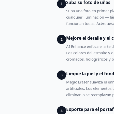
Suba su foto de uñas
1
Suba una foto en primer pla
cualquier iluminación — lá
funcionan todas. Acérquese
Mejore el detalle y el 
2
AI Enhance enfoca el arte d
Los colores del esmalte y d
cromados, holográficos y o
Limpie la piel y el fon
3
Magic Eraser suaviza el enr
artificiales. Los elemento
eliminan o se reemplazan p
Exporte para el portaf
4