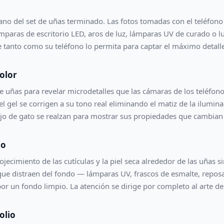
no del set de uñas terminado. Las fotos tomadas con el teléfono 
mparas de escritorio LED, aros de luz, lámparas UV de curado o 
 tanto como su teléfono lo permita para captar el máximo detalle
color
e uñas para revelar microdetalles que las cámaras de los teléfon
el gel se corrigen a su tono real eliminando el matiz de la ilumin
jo de gato se realzan para mostrar sus propiedades que cambian 
do
ojecimiento de las cutículas y la piel seca alrededor de las uñas 
s que distraen del fondo — lámparas UV, frascos de esmalte, rep
or un fondo limpio. La atención se dirige por completo al arte de
olio