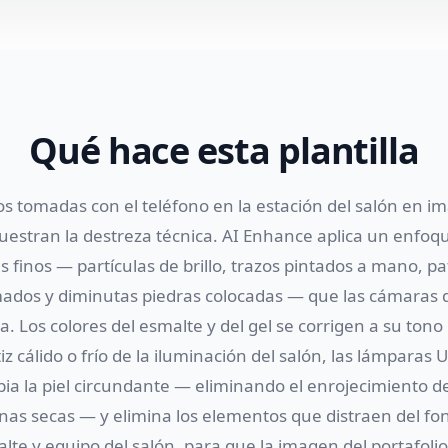
Qué hace esta plantilla
os tomadas con el teléfono en la estación del salón en i
uestran la destreza técnica. AI Enhance aplica un enfoq
les finos — partículas de brillo, trazos pintados a mano, p
dos y diminutas piedras colocadas — que las cámaras d
. Los colores del esmalte y del gel se corrigen a su tono 
z cálido o frío de la iluminación del salón, las lámparas UV
ia la piel circundante — eliminando el enrojecimiento de 
onas secas — y elimina los elementos que distraen del 
lte y equipo del salón, para que la imagen del portafoli