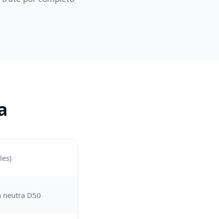
a
les)
n neutra D50