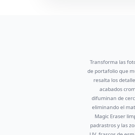
Transforma las fot
de portafolio que m
resalta los detal
acabados croma
difuminan de cerca
eliminando el mati
Magic Eraser limp
padrastros y las z
UV, frascos de esma