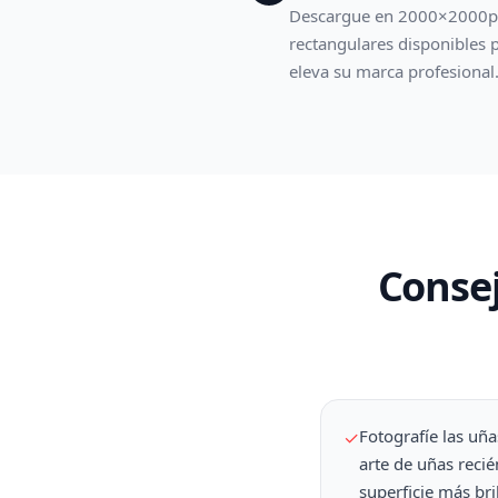
Descargue en 2000×2000px 
rectangulares disponibles p
eleva su marca profesional
Consej
Fotografíe las uña
✓
arte de uñas recié
superficie más bri