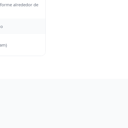
iforme alrededor de
do
ram)