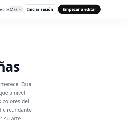
ecios
Más
Iniciar sesión
Empezar a editar
uñas
 merece. Esta
que a nivel
 colores del
el circundante
n su arte.