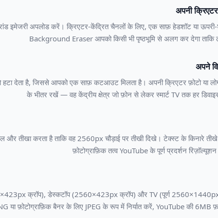
अपनी क्रिएटर 
ा ब्रांड इमेजरी अपलोड करें। क्रिएटर-केंद्रित चैनलों के लिए, एक साफ़ हेडशॉट या ऊपर
Background Eraser आपको किसी भी पृष्ठभूमि से अलग कर देगा ताकि लच
अपने वि
हटा देता है, जिससे आपको एक साफ़ कटआउट मिलता है। अपनी क्रिएटर फ़ोटो या लोग
के भीतर रखें — वह केंद्रीय क्षेत्र जो फ़ोन से लेकर स्मार्ट TV तक हर डिवाइस
 तीखा करता है ताकि वह 2560px चौड़ाई पर तीखी दिखे। टेक्स्ट के किनारे तीखे रहते 
फ़ोटोग्राफ़िक तत्व YouTube के पूर्ण प्रदर्शन रिज़ॉल्यूश
546×423px क्रॉप), डेस्कटॉप (2560×423px क्रॉप) और TV (पूर्ण 2560×1440px प्र
PNG या फ़ोटोग्राफ़िक बैनर के लिए JPEG के रूप में निर्यात करें, YouTube की 6MB 