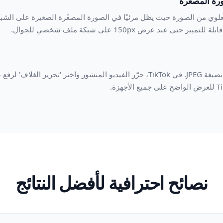
رة المصغّرة
وي من الصورة حيث يظل مرئيًا في الصورة المصغّرة الصغيرة على الشبكة. يُ
ى عند عرض 150px على شبكة ملف شخصي للجوال.
نزّل بمقاس 1080 × 1920 px بصيغة JPEG. في TikTok، حرّر الفيديو المنشور واختر
نصائح احترافية لأفضل النتائج