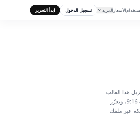
ستخدام
الأسعار
المزيد
تسجيل الدخول
ابدأ التحرير
فيديوهات TikTok الخاصة بك. يزيل هذا القالب
الخلفيات المزدحمة من لقطات الفيديو، ويحسّن التأطير لعرض الغلاف بنسبة 9:16، ويعزّز
سكة عبر ملفك