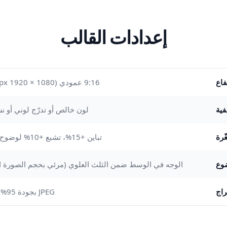
إعدادات القالب
فاع
9:16 عمودي (1080 × 1920 px — الأصلي لـ TikTok)
فية
لون خالص أو تدرّج لوني أو 
ّرة
تباين +15%، تشبع +10% لوضوح الرؤية بالحجم الصغير
ضوع
الوجه في الوسط ضمن الثلث العلوي (مرئي بحجم الصورة ا
راج
JPEG بجودة 95% (محسّن لرفع TikTok)