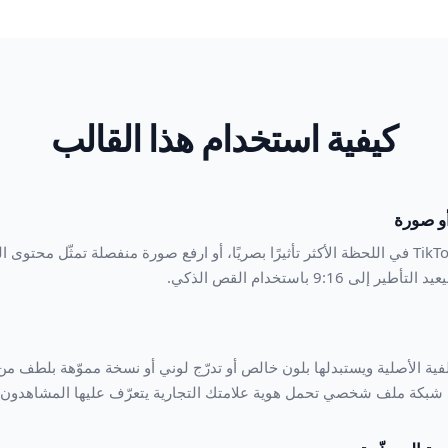
كيفية استخدام هذا القالب
أو صورة
التقط لقطة شاشة من فيديو TikTok في اللحظة الأكثر تأثيرًا بصريًا، أو ارفع صورة منفصلة تمث
9:1 باستخدام القص الذكي.
Background Eraser الخلفية الأصلية ويستبدلها بلون خالص أو تدرّج لوني أو نسخة مموّهة 
ء شبكة ملف شخصي تحمل هوية علامتك التجارية يتعرّف عليها المشاهدون 