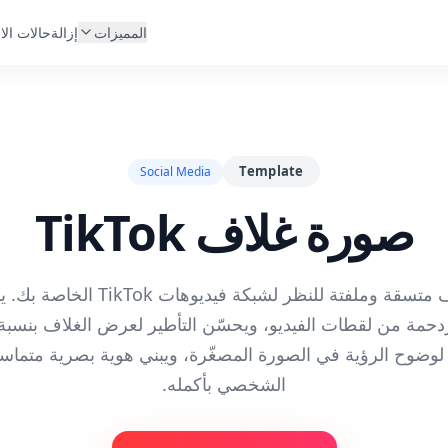
المميزات
إزالة
حالات الا
Template
Social Media
صورة غلاف TikTok
صمّم صور غلاف متسقة وملفتة للنظر لشبكة 
ن لوضوح الرؤية في الصورة المصغّرة، ويبني هوية بصرية متما
الشخصي بأكمله.