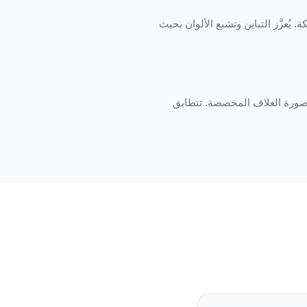
عزَّز التباين وتشبع الألوان بحيث
 'تحرير الغلاف' لرفع صورة الغلاف المخصصة. تتطابق