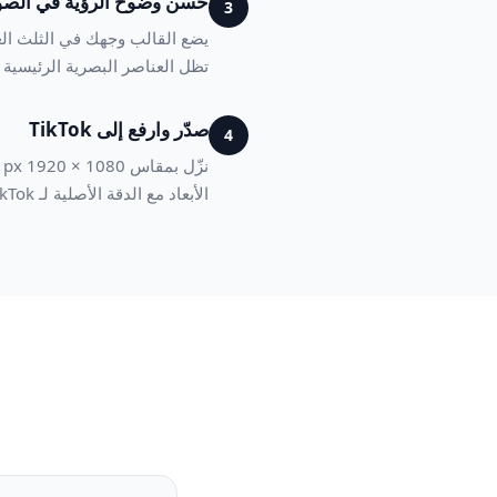
حسّن وضوح الرؤية في الصو
3
يضع القالب وجهك في الثلث العل
تظل العناصر البصرية الرئيسية قابلة للتمييز حت
صدّر وارفع إلى TikTok
4
الأبعاد مع الدقة الأصلية لـ TikTok للعرض الواضح على جميع الأجهزة.