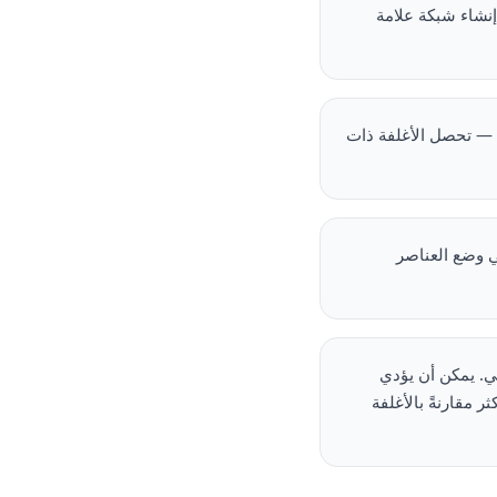
 إنشاء شبكة علامة
البشري كلاهما الوجوه — تحصل الأغلفة ذات
وقه هناك. ينبغي وضع العناصر
لف الشخصي. يمكن أن يؤدي
لى زيادة معدل تحويل المتابعة لملفك الشخصي بنسبة 30% أو أكثر مقارنةً بالأغلفة