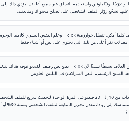
ا أو تدرّجًا لونيًا بلونين واستخدمه باتساق عبر جميع أغلفتك. يؤدي ذلك إلى
 عليها تشجّع زوّار الملف الشخصي على تصفّح محتواك ومتابعتك.
أدرج وجهك في الغلاف كلما أمكن. تفضّل خوارزمية TikTok وعلم النفس 
معدلات نقر أعلى من تلك التي تحتوي على نص أو أشياء فقط.
أبقِ الثلث السفلي من الغلاف بسيطًا نسبيًا لأن TikTok يضع نص وصف الفيديو ف
ه، المنتج الرئيسي، النص المتراكب) في الثلثين العلويين.
عالج الأغلفة على دفعات من 10 إلى 20 فيديو في المرة الواحدة لتحديث سريع للم
تجديد الشبكة بشكل متماسك إ
ًا.