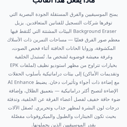
يمنح الموسيقيين والفرق المستقلة الجودة البصرية التي
توفرها شركات التسجيل للفنانين المتعاقدين. يزيل
Background Eraser البيئات المشتتة التي تُلتقط فيها
معظم صور الفرق فعليًا — مساحات التمرين ذات الأسلاك
المكشوفة، وزوايا الحانات الخافتة أثناء فحص الصوت،
وغرفة معيشة فوضوية لشخص ما. تُستبدل الخلفية
بخيارات تتراوح من مظهر استوديو نظيف (لملفات EPK
وتقديمات الأماكن) إلى بيئات دراماتيكية بأسلوب الحفلات
مع إضاءة ذات أجواء وتأثيرات دخان. يضبط AI Enhance
الإضاءة لتصبح أكثر دراماتيكية — بتعميق الظلال، وإضافة
ضوء حافة خفيف لفصل أعضاء الفرقة عن الخلفية، وتدفئة
درجات لون البشرة لمظهر جذاب وتحريري. تُصقل الآلات
بحيث تكون الجيتارات والطبول والميكروفونات مفصّلة
بقدر الموسيقيين الذين يحملونها.