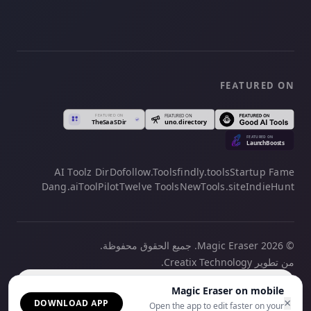
FEATURED ON
AI Toolz Dir
Dofollow.Tools
findly.tools
Startup Fame
Dang.ai
ToolPilot
Twelve Tools
NewTools.site
IndieHunt
© 2026 Magic Eraser. جميع الحقوق محفوظة.
من تطوير Creatix Technology.
العربية
Magic Eraser on mobile
×
DOWNLOAD APP
Open the app to edit faster on your