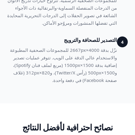
للمجموعات الصحفية الرسمية. تتراوح خيارات تدريج الألوان
من الدرجات المنفصلة السماوية-والبرتقالية ذات الأجواء
الشائعة في تصوير الحفلات إلى الدرجات التحريرية المحايدة
التي تفضلها المنشورات ومروّجو الأماكن.
التصدير للصحافة والترويج
4
نزّل بدقة 4000×2667px للمجموعات الصحفية المطبوعة
والاستخدام عالي الدقة على الويب. تتوفر عمليات تصدير
إضافية بدقة 1500×1500px (مربع لملف فنان Spotify)،
و1500×500px (رأس Twitter/X)، و820×312px (غلاف
صفحة Facebook) في دفعة واحدة.
نصائح احترافية لأفضل النتائج