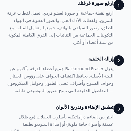
ارفع صورة فرقتك
1
ارفع لقطة جماعية أو صورة لعضو فردي. تعمل لقطات غرفة
التمرين، ولقطات الأداء الحي، والصور العفوية في الهواء
الطلق، وصور السيلفي بالهاتف، جميعها. يتعامل القالب مع
التكوينات الجماعية من الثنائيات إلى الفرق الكاملة المكونة
من ستة أعضاء أو أكثر.
إزالة الخلفية
2
يعزل Background Eraser جميع أعضاء الفرقة وآلاتهم عن
البيئة الأصلية. يحافظ اكتشاف الحواف على رؤوس الجيتار
وحواف الصنوج وأطراف عصي الطبول وحوامل الميكروفون
— التفاصيل الدقيقة التي تمنح تصوير الموسيقى طاقته.
تطبيق الإضاءة وتدريج الألوان
3
اختر بين إضاءة دراماتيكية بأسلوب الحفلات (مع ظلال
عميقة وأضواء حافة ملونة) أو إضاءة استوديو نظيفة