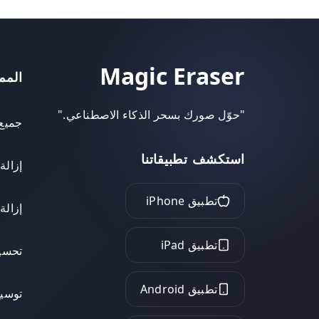
Magic Eraser
المم
"
حوّل صورك بسحر الذكاء الاصطناعي.
"
جميع 
استكشف تطبيقاتنا
إزالة
تطبيق iPhone
إزالة
تطبيق iPad
تحسين
تطبيق Android
توسيع