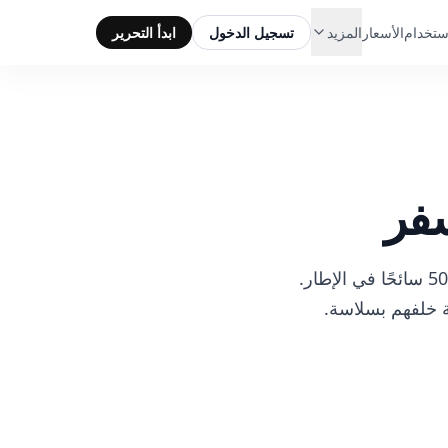
ستخدام
الأسعار
المزيد
تسجيل الدخول
ابدأ التحرير
سفر
تلك اللقطة المثالية لبرج إيفل، أو تاج محل، أو غروب الشمس في سانتوريني - باستثناء 50 سائحًا في الإطار.