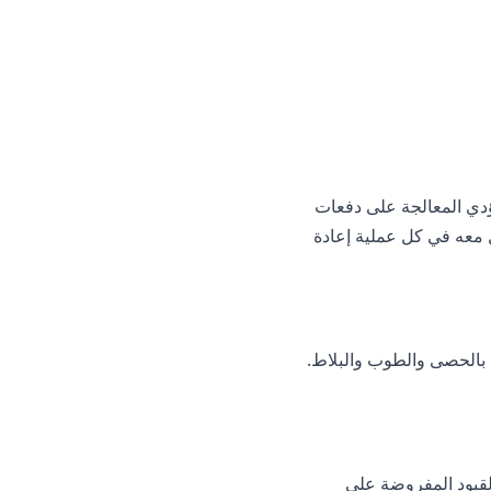
ؤدي المعالجة على دفعات
لعمل معه في كل عملية إعادة
 بالحصى والطوب والبلاط.
فر ميزات إزالة الكائنات في الطبقة المجانية مع حدود الاستخدام اليومي. يزيل Premium القيود المفروضة على