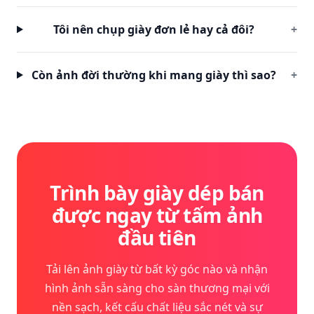
Tôi nên chụp giày đơn lẻ hay cả đôi?
+
Còn ảnh đời thường khi mang giày thì sao?
+
Trình bày giày dép bán
được ngay từ tấm ảnh
đầu tiên
Tải lên ảnh giày từ bất kỳ góc nào và nhận
hình ảnh sẵn sàng cho sàn thương mại với
nền sạch, kết cấu chất liệu sắc nét và sự