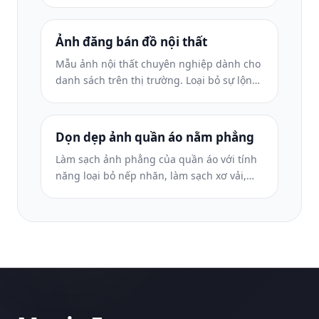
Kiểm soát phản xạ, tăng cường độ lấp lánh
của đá quý và cung cấp hình ảnh sẵn sàng
cho thị trường trên nền sạch.
Ảnh đăng bán đồ nội thất
Mẫu ảnh nội thất chuyên nghiệp dành cho
danh sách trên thị trường. Loại bỏ sự lộn
xộn trong phòng, hiển thị kích thước thực
và trình bày các phần trên nền sạch sẽ
hoặc trong bối cảnh căn phòng theo
Dọn dẹp ảnh quần áo nằm phẳng
phong cách.
Làm sạch ảnh phẳng của quần áo với tính
năng loại bỏ nếp nhăn, làm sạch xơ vải,
nền trắng tinh và màu vải chính xác. Sẵn
sàng cho Shopify, Amazon và các cửa hàng
nhỏ.