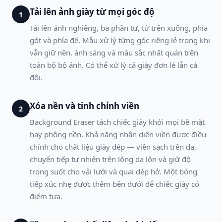
Tải lên ảnh giày từ mọi góc độ
1
Tải lên ảnh nghiêng, ba phần tư, từ trên xuống, phía
gót và phía đế. Mẫu xử lý từng góc riêng lẻ trong khi
vẫn giữ nền, ánh sáng và màu sắc nhất quán trên
toàn bộ bộ ảnh. Có thể xử lý cả giày đơn lẻ lẫn cả
đôi.
Xóa nền và tinh chỉnh viền
2
Background Eraser tách chiếc giày khỏi mọi bề mặt
hay phông nền. Khả năng nhận diện viền được điều
chỉnh cho chất liệu giày dép — viền sạch trên da,
chuyển tiếp tự nhiên trên lông da lộn và giữ độ
trong suốt cho vải lưới và quai dép hở. Một bóng
tiếp xúc nhẹ được thêm bên dưới để chiếc giày có
điểm tựa.