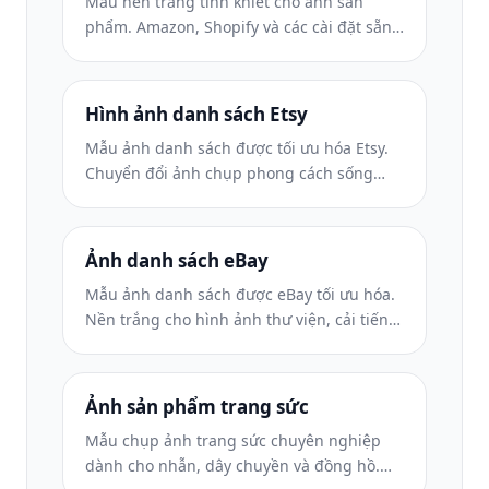
Mẫu nền trắng tinh khiết cho ảnh sản
phẩm. Amazon, Shopify và các cài đặt sẵn
sàng cho thị trường để có hình ảnh sản
phẩm rõ ràng, chuyên nghiệp có khả năng
chuyển đổi.
Hình ảnh danh sách Etsy
Mẫu ảnh danh sách được tối ưu hóa Etsy.
Chuyển đổi ảnh chụp phong cách sống
sang nền trắng rõ nét ở 2000px, nâng cao
chi tiết sản phẩm thủ công và đáp ứng các
nguyên tắc về hình ảnh của Etsy.
Ảnh danh sách eBay
Mẫu ảnh danh sách được eBay tối ưu hóa.
Nền trắng cho hình ảnh thư viện, cải tiến
tài liệu tình trạng và bố cục nhiều góc độ
đáp ứng tiêu chuẩn hình ảnh của eBay.
Ảnh sản phẩm trang sức
Mẫu chụp ảnh trang sức chuyên nghiệp
dành cho nhẫn, dây chuyền và đồng hồ.