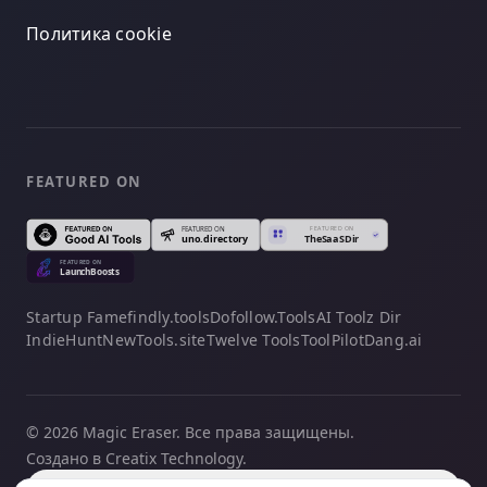
Политика cookie
FEATURED ON
Startup Fame
findly.tools
Dofollow.Tools
AI Toolz Dir
IndieHunt
NewTools.site
Twelve Tools
ToolPilot
Dang.ai
© 2026 Magic Eraser. Все права защищены.
Создано в Creatix Technology.