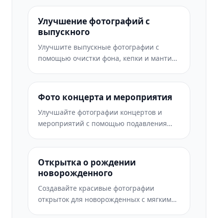
удостоверений личности, с правильным
цветом фона, размером головы и
Улучшение фотографий с
требованиями к выражению лица.
выпускного
Улучшите выпускные фотографии с
помощью очистки фона, кепки и мантии
Color correction, удаления дефектов и
повышения резкости рамок и
объявлений перед печатью.
Фото концерта и мероприятия
Улучшайте фотографии концертов и
мероприятий с помощью подавления
шума при слабом освещении, освещения
сцены цветокоррекции, устранения
отвлекающих факторов толпы и
Открытка о рождении
восстановления деталей из снимков в
новорожденного
темных местах.
Создавайте красивые фотографии
открыток для новорожденных с мягким
фоном, нежной цветокоррекцией,