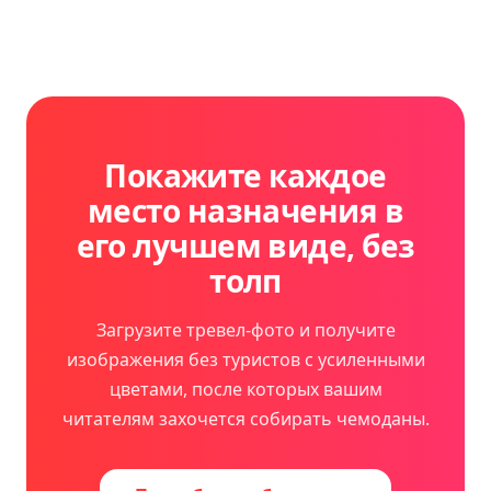
Покажите каждое
место назначения в
его лучшем виде, без
толп
Загрузите тревел-фото и получите
изображения без туристов с усиленными
цветами, после которых вашим
читателям захочется собирать чемоданы.