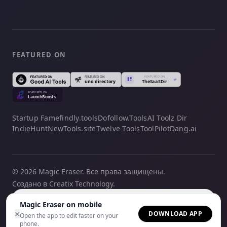
FEATURED ON
Startup Fame
findly.tools
Dofollow.Tools
AI Toolz Dir
IndieHunt
NewTools.site
Twelve Tools
ToolPilot
Dang.ai
© 2026 Magic Eraser. Все права защищены.
Создано в Creatix Technology.
Русский
Magic Eraser on mobile
×
DOWNLOAD APP
Open the app to edit faster on your
phone.