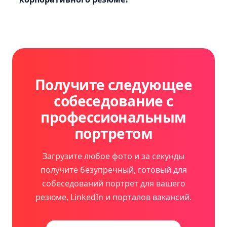
Получите следующее
собеседование с
профессиональным
портретом
Загрузите любое фото и за секунды
получите безупречный, готовый для
собеседований портрет для вашего
резюме, LinkedIn и порталов вакансий.