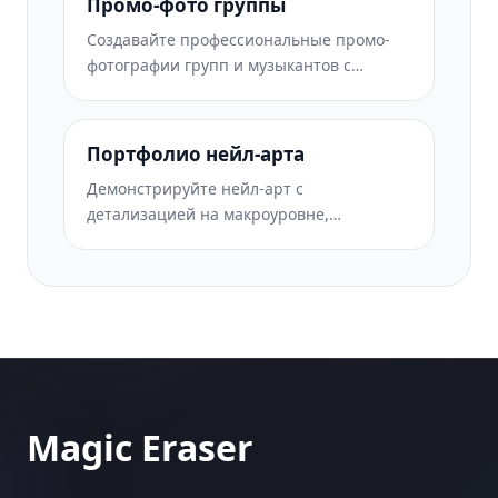
Промо-фото группы
Создавайте профессиональные промо-
фотографии групп и музыкантов с
заменой фона, впечатляющим
улучшением освещения и готовыми к
печати материалами для пресс-китов и
Портфолио нейл-арта
материалов для мероприятий.
Демонстрируйте нейл-арт с
детализацией на макроуровне,
настоящей точностью цвета геля и лака,
а также четким расположением рук для
портфолио в Instagram и страниц
бронирования.
Magic Eraser