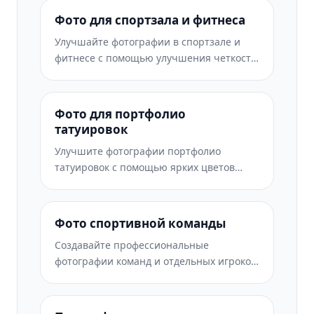
соответствующей бренду, и одинаковым
Фото для спортзала и фитнеса
качеством изображения для всей
Улучшайте фотографии в спортзале и
команды.
фитнесе с помощью улучшения четкости
мышц, динамической коррекции
освещения, очистки фона и
высококонтрастной спортивной
Фото для портфолио
цветокоррекции.
татуировок
Улучшите фотографии портфолио
татуировок с помощью ярких цветов
чернил, резкости деталей линий,
уменьшения покраснения кожи и
чистого фона для портфолио художников
Фото спортивной команды
и Instagram.
Создавайте профессиональные
фотографии команд и отдельных игроков
с заменой фона, улучшением цвета
футболки, а также фонами стадиона или
студии для составов и программ.