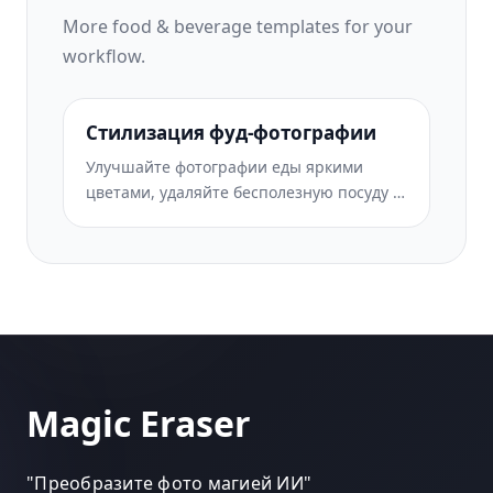
More
food & beverage
templates for your
workflow.
Стилизация фуд-фотографии
Улучшайте фотографии еды яркими
цветами, удаляйте бесполезную посуду и
руки, повышайте резкость текстур и
создавайте готовые для Instagram
изображения ресторанов и рецептов.
Magic Eraser
"
Преобразите фото магией ИИ
"