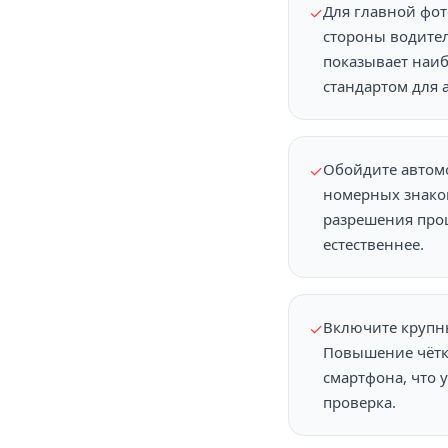
Для главной фот
✓
стороны водител
показывает наи
стандартом для
Обойдите автом
✓
номерных знаков
разрешения прощ
естественнее.
Включите крупн
✓
Повышение чётко
смартфона, что 
проверка.