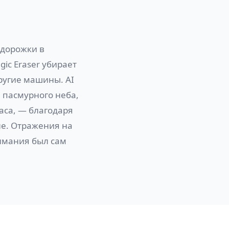
 дорожки в
c Eraser убирает
ругие машины. AI
 пасмурного неба,
аса, — благодаря
не. Отражения на
нимания был сам