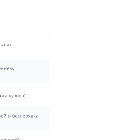
льных
ением,
нии кузова)
ей и беспорядка
явлений)