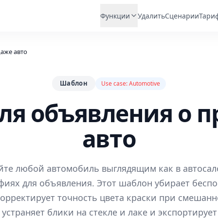
Функции
Удалить
Сценарии
Тари
аже авто
Шаблон
Use case:
Automotive
ля объявления о 
авто
йте любой автомобиль выглядящим как в автосал
фиях для объявления. Этот шаблон убирает беспо
корректирует точность цвета краски при смешан
устраняет блики на стекле и лаке и экспортирует