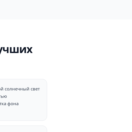
лучших
ой солнечный свет
стью
стка фона