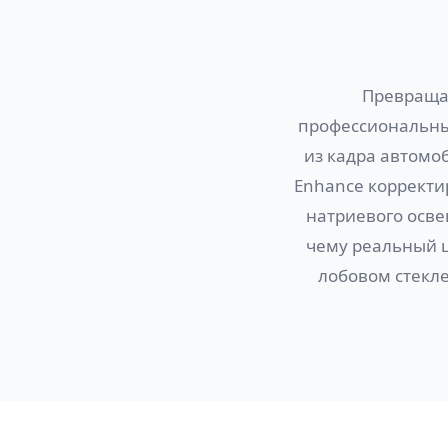
Превращае
профессиональны
из кадра автомо
Enhance корректи
натриевого осве
чему реальный ц
лобовом стекле