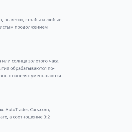
в, вывески, столбы и любые
 чистым продолжением
 или солнца золотого часа,
ытия обрабатываются по-
зовных панелях уменьшаются
 AutoTrader, Cars.com,
ате, а соотношение 3:2