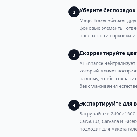
Уберите беспорядок
2
Magic Eraser убирает др
фоновые элементы, отвл
поверхности парковки и 
Скорректируйте цве
3
AI Enhance нейтрализует
который меняет восприят
разному, чтобы сохрани
без сглаживания естест
Экспортируйте для
4
Загружайте в 2400×1600p
CarGurus, Carvana и Fac
подходит для макета га