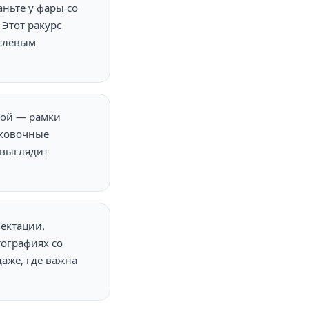
аньте у фары со
 Этот ракурс
аслевым
кой — рамки
рковочные
 выглядит
ектации.
тографиях со
даже, где важна