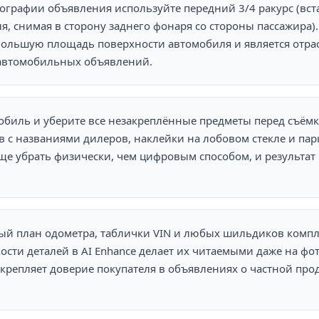
ографии объявления используйте передний 3/4 ракурс (вст
я, снимая в сторону заднего фонаря со стороны пассажира).
большую площадь поверхности автомобиля и является отр
 автомобильных объявлений.
обиль и уберите все незакреплённые предметы перед съём
 с названиями дилеров, наклейки на лобовом стекле и па
е убрать физически, чем цифровым способом, и результат
ый план одометра, таблички VIN и любых шильдиков компл
сти деталей в AI Enhance делает их читаемыми даже на фо
укрепляет доверие покупателя в объявлениях о частной про