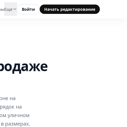
фы
Еще
Войти
Начать редактирование
продаже
оне на
рядок на
ном уличном
 в размерах,