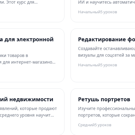
и. Этот курс для
ИИ и научитесь автоматич
с с инструментами
распространённые пробле
Начальный
5
уроков
бработкой сложных сцен и
для начинающих охватыва
бы вы могли уверенно
повышение резкости, цве
интеллектуальное увеличе
а для электронной
Редактирование фо
Создавайте останавливаю
визуалы для соцсетей за ми
ки товаров в
научит вас правилам изоб
 для интернет-магазинов.
Начальный
5
уроков
платформ, приёмам редак
охватывает требования
внимание, созданию конте
ого фона, конверсию из
пакетным процессам для 
во, пакетное
планирования и оптимиза
и стратегии оптимизации
для Stories и Reels.
 конверсию.
фий недвижимости
Ретушь портретов
явлений, которые продают
Изучите профессиональн
 среднего уровня научит
портретов, которые сохра
влений, расхламлять
кожи и при этом убирают 
Средний
5
уроков
экстерьеров, заменять
курс охватывает всё: от м
лементы виртуальной
до эффективного редактир