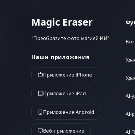
Magic Eraser
Фу
"
Преобразите фото магией ИИ
"
Все
Наши приложения
Уда
Приложение iPhone
Уда
Приложение iPad
AI-
Приложение Android
AI-
Веб-приложение
AI Fi