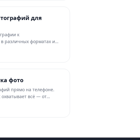
ем инструментов на основе
отографий для
ографии к
 в различных форматах и
 Этот продвинутый курс
 разрешению, управление
окоформатной печати и
родукции.
ка фото
афий прямо на телефоне.
 охватывает всё — от
х фото на камеру телефона
го мобильного рабочего
ультатов профессионального