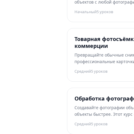
объектов с любой фотографи
начинающих познакомит ва
Начальный
5
уроков
выделения на основе ИИ, о
пакетными процессами, что
очищать изображения.
Товарная фотосъёмк
коммерции
Превращайте обычные сним
профессиональные карточки
Этот курс среднего уровня 
Средний
5
уроков
маркетплейсов, техники бел
lifestyle в студийное качест
редактирование каталогов 
изображений, повышающие
Обработка фотогра
Создавайте фотографии объ
объекты быстрее. Этот курс
вас оценивать снимки объя
Средний
5
уроков
интерьеры, очищать кадры 
тусклое небо и добавлять э