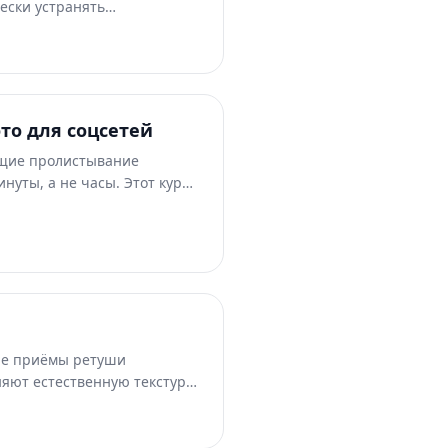
ески устранять
мы изображений. Этот курс
ет коррекцию освещения,
токоррекцию и
ние.
то для соцсетей
щие пролистывание
нуты, а не часы. Этот курс
ражений для конкретных
тирования, привлекающим
нта в едином стиле бренда,
еженедельного
ции вертикального формата
ые приёмы ретуши
няют естественную текстуру
отвлекающие детали. Этот
ягкого разглаживания кожи
ования групповых