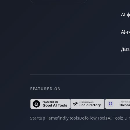
AI-
AI-
Диз
FEATURED ON
Startup Fame
findly.tools
Dofollow.Tools
AI Toolz Di