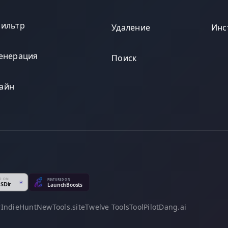
фильтр
Удаление
Инс
генерация
Поиск
айн
r
IndieHunt
NewTools.site
Twelve Tools
ToolPilot
Dang.ai