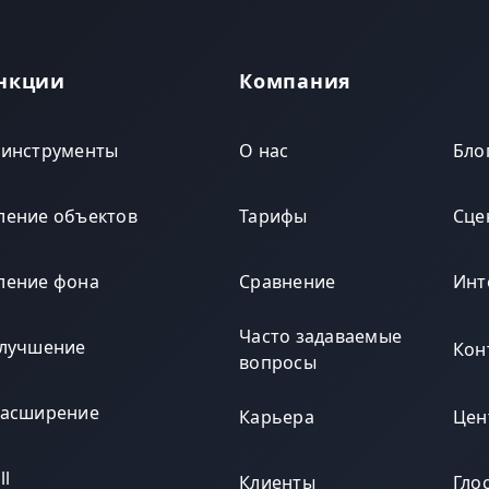
нкции
Компания
 инструменты
О нас
Бло
ление объектов
Тарифы
Сце
ление фона
Сравнение
Инт
Часто задаваемые
улучшение
Кон
вопросы
расширение
Карьера
Цен
ll
Клиенты
Гло