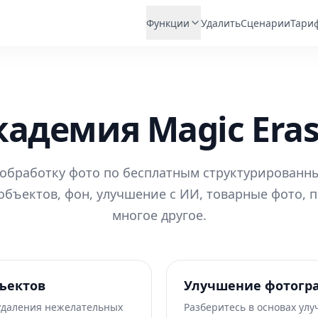
Функции
Удалить
Сценарии
Тари
кадемия Magic Eras
обработку фото по бесплатным структурированн
объектов, фон, улучшение с ИИ, товарные фото, 
многое другое.
ъектов
Улучшение фотогр
удаления нежелательных
Разберитесь в основах ул