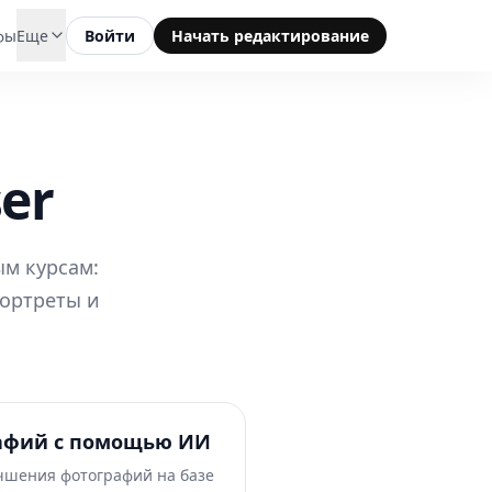
фы
Еще
Войти
Начать редактирование
er
ым курсам:
портреты и
афий с помощью ИИ
учшения фотографий на базе