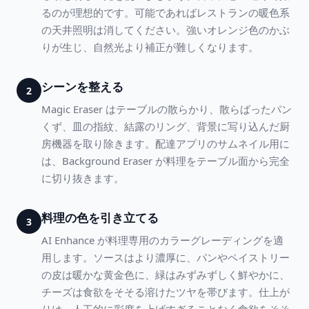
るのが理想的です。可能であればレストランの暖色系
の天井照明は消してください。強いオレンジ色のかぶ
りが生じ、自然光より補正が難しくなります。
シーンを整える
2
Magic Eraser はテーブルの散らかり、散らばったパン
くず、皿の指紋、結露のリング、背景に写り込んだ厨
房機器を取り除きます。配達アプリのサムネイル用に
は、Background Eraser が料理をテーブル面から完全
に切り抜きます。
料理の色を引き立てる
3
AI Enhance が料理専用のカラーグレーディングを適
用します。ソースはより濃厚に、パンやペイストリー
の皮は暖かな黄金色に、緑はみずみずしく鮮やかに、
チーズは食欲をそそる溶けたツヤを帯びます。仕上が