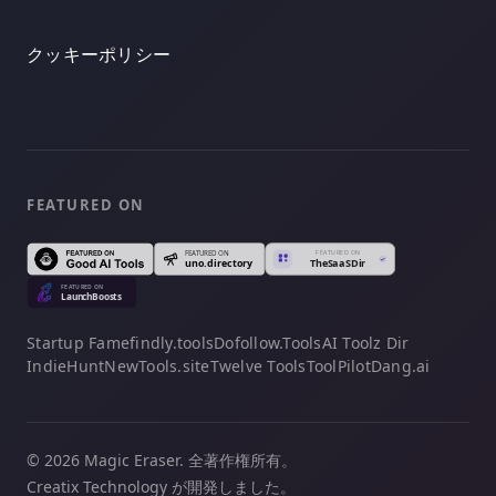
クッキーポリシー
FEATURED ON
Startup Fame
findly.tools
Dofollow.Tools
AI Toolz Dir
IndieHunt
NewTools.site
Twelve Tools
ToolPilot
Dang.ai
© 2026 Magic Eraser. 全著作権所有。
Creatix Technology が開発しました。