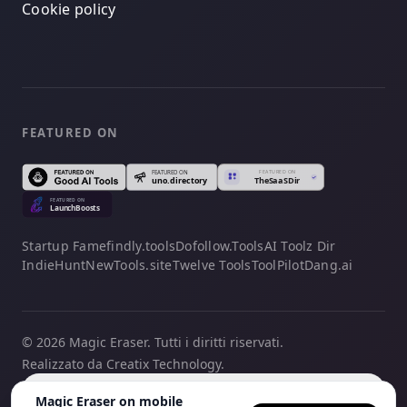
Cookie policy
FEATURED ON
Startup Fame
findly.tools
Dofollow.Tools
AI Toolz Dir
IndieHunt
NewTools.site
Twelve Tools
ToolPilot
Dang.ai
© 2026 Magic Eraser. Tutti i diritti riservati.
Realizzato da Creatix Technology.
Italiano
Magic Eraser on mobile