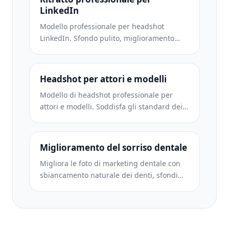
LinkedIn
Modello professionale per headshot
LinkedIn. Sfondo pulito, miglioramento
naturale della pelle e aspetto raffinato che
consente di ottenere 14 volte più
visualizzazioni del profilo.
Headshot per attori e modelli
Modello di headshot professionale per
attori e modelli. Soddisfa gli standard dei
direttori del casting con output 8×10 pronti
per la stampa, ritocchi naturali e sfondi
puliti per le proposte delle agenzie.
Miglioramento del sorriso dentale
Migliora le foto di marketing dentale con
sbiancamento naturale dei denti, sfondi
con ritratti coerenti e immagini di
confronto prima-dopo per siti web di studi
e social media.