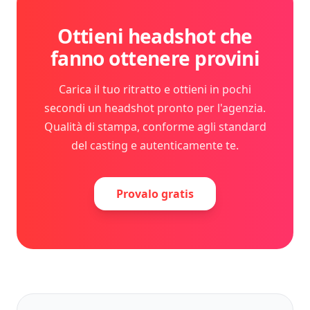
Ottieni headshot che
fanno ottenere provini
Carica il tuo ritratto e ottieni in pochi
secondi un headshot pronto per l'agenzia.
Qualità di stampa, conforme agli standard
del casting e autenticamente te.
Provalo gratis