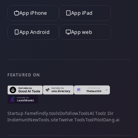
App iPhone
App iPad
App Android
App web
FEATURED ON
Startup Fame
findly.tools
Dofollow.Tools
AI Toolz Dir
IndieHunt
NewTools.site
Twelve Tools
ToolPilot
Dang.ai