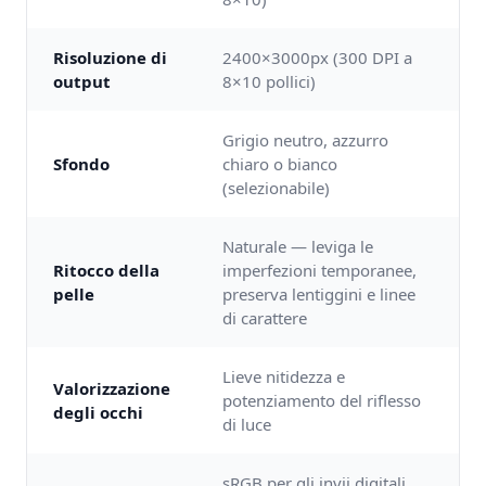
Risoluzione di
2400×3000px (300 DPI a
output
8×10 pollici)
Grigio neutro, azzurro
Sfondo
chiaro o bianco
(selezionabile)
Naturale — leviga le
Ritocco della
imperfezioni temporanee,
pelle
preserva lentiggini e linee
di carattere
Lieve nitidezza e
Valorizzazione
potenziamento del riflesso
degli occhi
di luce
sRGB per gli invii digitali,