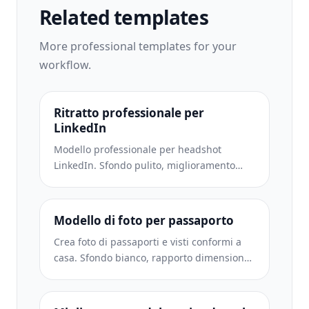
Related templates
More
professional
templates for your
workflow.
Ritratto professionale per
LinkedIn
Modello professionale per headshot
LinkedIn. Sfondo pulito, miglioramento
naturale della pelle e aspetto raffinato che
consente di ottenere 14 volte più
visualizzazioni del profilo.
Modello di foto per passaporto
Crea foto di passaporti e visti conformi a
casa. Sfondo bianco, rapporto dimensione
testa corretto, standard USA 2×2 pollici e
output a 600 DPI che soddisfa i requisiti
del Dipartimento di Stato.