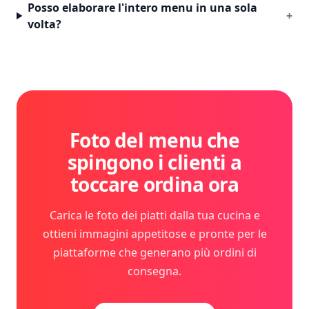
Posso elaborare l'intero menu in una sola
+
volta?
Foto del menu che
spingono i clienti a
toccare ordina ora
Carica le foto dei piatti dalla tua cucina e
ottieni immagini appetitose e pronte per le
piattaforme che generano più ordini di
consegna.