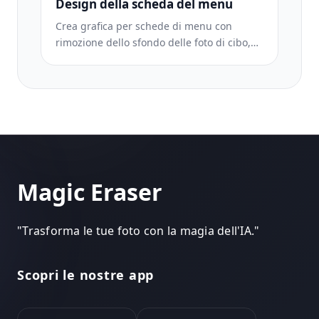
Design della scheda del menu
Crea grafica per schede di menu con
rimozione dello sfondo delle foto di cibo,
stili coerenti ed esportazioni pronte per il
layout per display digitali, menu stampati
e piattaforme di consegna di terze parti.
Magic Eraser
"
Trasforma le tue foto con la magia dell'IA.
"
Scopri le nostre app