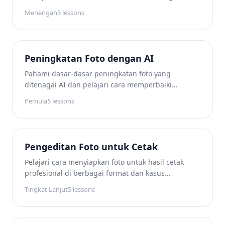
menghilangkan gangguan. Kursus ini mencakup
Menengah
5
lessons
segalanya mulai dari penghalusan kulit yang halus
hingga pengeditan potret grup yang efisien
menggunakan alat bertenaga AI.
Peningkatan Foto dengan AI
Pahami dasar-dasar peningkatan foto yang
ditenagai AI dan pelajari cara memperbaiki
masalah gambar umum secara otomatis. Kursus
Pemula
5
lessons
ramah pemula ini mencakup koreksi pencahayaan,
penajaman, gradasi warna, dan perbesaran cerdas.
Pengeditan Foto untuk Cetak
Pelajari cara menyiapkan foto untuk hasil cetak
profesional di berbagai format dan kasus
penggunaan. Kursus tingkat lanjut ini mencakup
Tingkat Lanjut
5
lessons
persyaratan resolusi, manajemen warna, persiapan
format besar, dan spesifikasi kemasan produk.