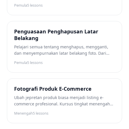
ramah pemula ini memandu Anda melalui alat
Pemula
5
lessons
seleksi AI, penanganan adegan yang rumit, dan
alur kerja batch sehingga Anda dapat
membersihkan gambar dengan percaya diri.
Penguasaan Penghapusan Latar
Belakang
Pelajari semua tentang menghapus, mengganti,
dan menyempurnakan latar belakang foto. Dari
penghapusan satu klik hingga pengerjaan tepi
Pemula
5
lessons
yang halus dan pertukaran latar kreatif, kursus ini
memberi Anda keterampilan untuk menghasilkan
gambar berkualitas studio dari foto sumber apa
pun.
Fotografi Produk E-Commerce
Ubah jepretan produk biasa menjadi listing e-
commerce profesional. Kursus tingkat menengah
ini membahas persyaratan marketplace, teknik
Menengah
5
lessons
latar belakang putih, konversi gaya hidup ke studio,
pengeditan katalog massal, dan strategi optimasi