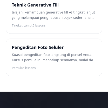
Teknik Generative Fill
Jelajahi kemampuan generative fill AI tingkat lanjut
yang melampaui penghapusan objek sederhana.
Pelajari cara memperluas gambar, mengganti objek
Tingkat Lanjut
5
lessons
dengan konten yang dihasilkan AI, melengkapi
adegan parsial, dan membuat komposit kreatif
yang mulus.
Pengeditan Foto Seluler
Kuasai pengeditan foto langsung di ponsel Anda.
Kursus pemula ini mencakup semuanya, mulai dari
mengambil foto yang lebih baik dengan kamera
Pemula
5
lessons
ponsel hingga membangun alur kerja pengeditan
seluler yang efisien untuk hasil cepat berkualitas
profesional.