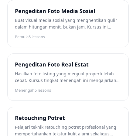
gambar yang mendorong tingkat konversi lebih
tinggi.
Pengeditan Foto Media Sosial
Buat visual media sosial yang menghentikan gulir
dalam hitungan menit, bukan jam. Kursus ini
mengajarkan aturan gambar khusus per platform,
Pemula
5
lessons
teknik pengeditan yang menarik perhatian,
pembuatan konten yang konsisten dengan merek,
alur kerja pengelompokan untuk penjadwalan
mingguan, dan optimasi format vertikal untuk
Pengeditan Foto Real Estat
Stories dan Reels.
Hasilkan foto listing yang menjual properti lebih
cepat. Kursus tingkat menengah ini mengajarkan
cara mengevaluasi citra listing, merapikan interior,
Menengah
5
lessons
membersihkan foto eksterior, mengganti langit
yang suram, dan menambahkan elemen staging
virtual — semuanya menggunakan alat pengeditan
bertenaga AI yang menghemat waktu berjam-jam
Retouching Potret
dibandingkan retouching tradisional.
Pelajari teknik retouching potret profesional yang
mempertahankan tekstur kulit alami sekaligus