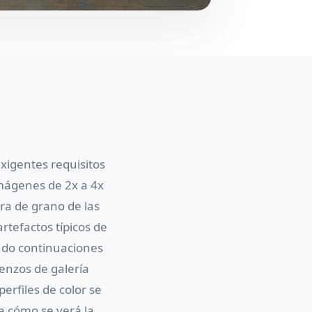
exigentes requisitos
imágenes de 2x a 4x
ura de grano de las
artefactos típicos de
ando continuaciones
ienzos de galería
erfiles de color se
 cómo se verá la