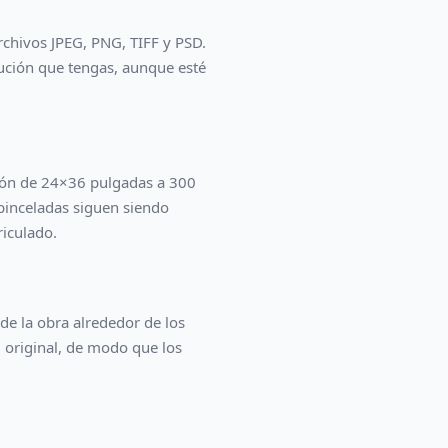
 archivos JPEG, PNG, TIFF y PSD.
ución que tengas, aunque esté
sión de 24×36 pulgadas a 300
 pinceladas siguen siendo
riculado.
de la obra alrededor de los
l original, de modo que los