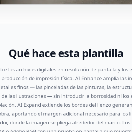
Qué hace esta plantilla
tre los archivos digitales en resolución de pantalla y los 
a producción de impresión física. AI Enhance amplía las 
talles finos — las pinceladas de las pinturas, la estruct
o de las ilustraciones — sin introducir la borrosidad ni los 
lación. AI Expand extiende los bordes del lienzo gener
obra, aportando el margen adicional necesario para los l
dor, donde la imagen se pliega alrededor del marco. Los p
YK o Adobe RGB con una prueba en pantalla que muestra