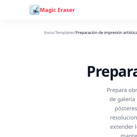
Saltar al contenido
Magic Eraser
Inicio
/
Templates
/
Preparación de impresión artístic
Prepara
Prepara obr
de galería
pósteres
resolucion
extender l
manten