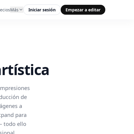
ecios
Más
Iniciar sesión
Empezar a editar
rtística
 impresiones
oducción de
mágenes a
Expand para
— todo ello
sional.