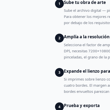
Sube tu obra de arte
1
Sube el archivo digital — pi
Para obtener los mejores r
por debajo de los requisito
Amplía a la resolució
2
Selecciona el factor de a
DPI, necesitas 7200×10800 
pinceladas, el grano de la 
Expande el lienzo para
3
Si imprimes sobre lienzo co
cuatro bordes. El margen am
bordes envueltos parezcan 
Prueba y exporta
4