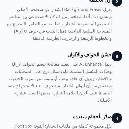
2
يعزل Background Eraser الشعار عن سطحه الأصلي
وينشئ قناة ألفا شفافة. يميز الذكاء الاصطناعي بين عناصر
التصميم المقصودة للشعار والخلفية، مع التعامل الصحيح مع
المساحة السلبية الداخلية (مثل الثقب في حرف O أو A)
والخطوط الرفيعة والزخارف الطرفية الدقيقة.
حسّن الحواف والألوان
3
يعمل AI Enhance على تنعيم معالجة تنعيم الحواف لإزالة
وحدات البكسل المسننة على شكل درج على المنحنيات
والأقطار، ويزيل أي حافة بيضاء أو ملونة من تسرب الخلفية،
ويتحقق من أن ألوان الشعار لم تنحرف أثناء الاستخراج. يتم
الحفاظ على ألوان العلامة التجارية بقيمها الست عشرية
الأصلية.
صدّر بأحجام متعددة
4
نزّل مجموعة كاملة من ملفات الشعار: أيقونة 16x16px،