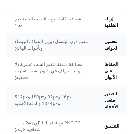
إزالة
شفافية كاملة مع حافة بمعالجة تنعيم
الخلفية
1px
تحسين
تنعيم دون البكسل (يزيل الحواف البيضاء
الحواف
وتأثيرات الهالة)
الحفاظ
مطابقة دقيقة للقيم الست عشرية (لا
على
يوجد انحراف في اللون بسبب تسرب
الألوان
الخلفية)
التصدير
16px و32px و180px و512px
متعدد
و1024px والدقة الأصلية
الأحجام
PNG-32 مع قناة ألفا (لون 24 بت +
التنسيق
شفافية 8 بت)