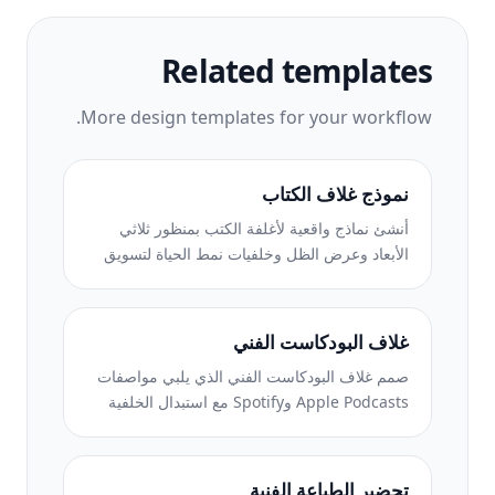
Related templates
More
design
templates for your workflow.
نموذج غلاف الكتاب
أنشئ نماذج واقعية لأغلفة الكتب بمنظور ثلاثي
الأبعاد وعرض الظل وخلفيات نمط الحياة لتسويق
المؤلفين والترويج للناشرين.
غلاف البودكاست الفني
صمم غلاف البودكاست الفني الذي يلبي مواصفات
Apple Podcasts وSpotify مع استبدال الخلفية
وعزل صورة المضيف والتخطيطات الجاهزة
للطباعة.
تحضير الطباعة الفنية