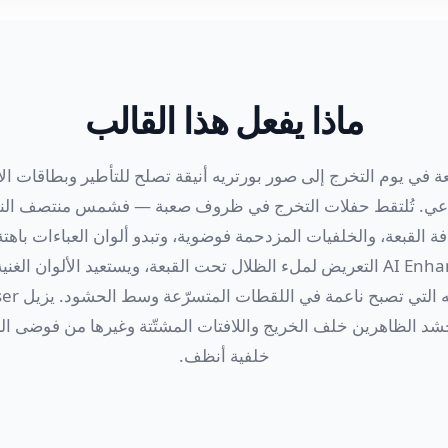
ماذا يفعل هذا القالب
ة في يوم التخرج إلى صور بورتريه أنيقة تصلح للتأطير وبطاقات ال
اعي. تُلتقط حفلات التخرج في ظروف صعبة — فشمس منتصف النهار 
ة القبعة، والخلفيات المزدحمة فوضوية، وتبدو ألوان العباءات ب
المباشرة. يصحّح AI Enhance التعريض لملء الظلال تحت القبعة، ويستعيد الألوا
شد الظاهرين خلف الخريج واللافتات المشتّتة وغيرها من فوضى ال
خلفية أنظف.