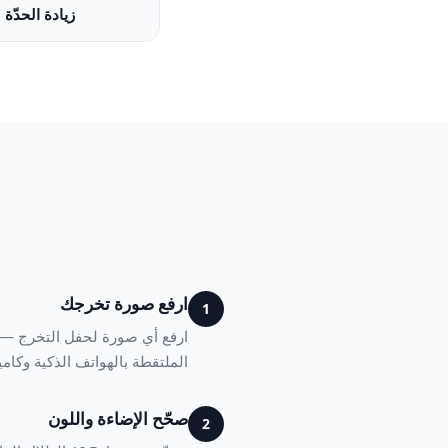
زيادة الحدّة
ارفع صورة تخرجك
1
ارفع أي صورة لحفل التخرج — بو
الملتقطة بالهواتف الذكية وكاميرات DSLR في أي ظرف إضاءة، من شمس الخارج الساطعة إلى القاعات الداخلية 
صحّح الإضاءة واللون
2