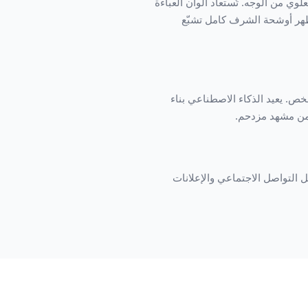
جزء العلوي من الوجه. تُستعاد ألوان العباءة
تُظهر أوشحة الشرف كامل تشبّع
 الشخص. يعيد الذكاء الاصطناعي بناء
 من مشهد مزدحم.
500 للطباعات المؤطّرة حتى 16×12 بوصة بدقة 300 DPI، أو بدقة 2000px لوسائل التواصل الاجتماعي والإعلانات