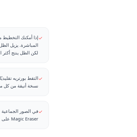
إذا أمكنك التخطيط م
✓
المباشرة. يزيل الظ
لكن الظل ينتج أكثر ال
التقط بورتريه تقليدي
✓
نسخة أنيقة من كل من
في الصور الجماعية مع
✓
Magic Eraser على عزل مشتّتات الخلفية وإزالتها دون التأثير على أفراد العائلة.