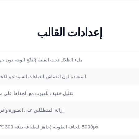
إعدادات القالب
ملء الظلال تحت القبعة (يُفتّح الوجه دون 
استعادة لون القماش للعباءات السوداء والكحلي
تقليل خفيف للعيوب مع الحفاظ على م
إزالة المتطفّلين على الصورة وأف
5000px للحافة الطويلة (جاهز للطباعة بدقة 300 DPI حتى 16×12 بوصة)