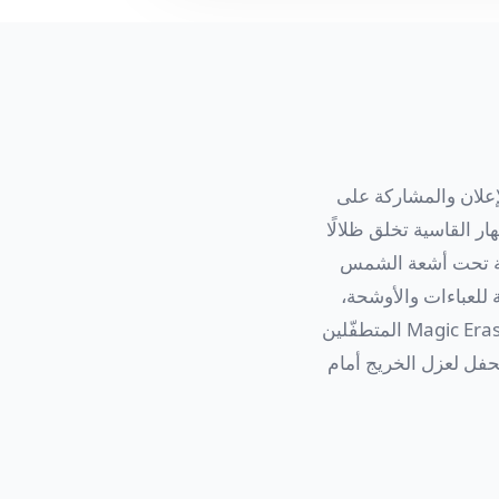
إعلان والمشاركة على
القاسية تخلق ظلالًا
اهتة تحت أشعة الشمس
ن الغنية للعباءات والأوشحة،
ويزيد حدّة تفاصيل الوجه التي تصبح ناعمة في اللقطات المتسرّعة وسط الحشود. يزيل Magic Eraser المتطفّلين
حفل لعزل الخريج أمام