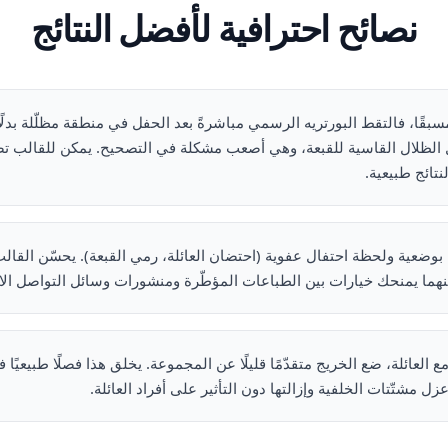
نصائح احترافية لأفضل النتائج
سبقًا، فالتقط البورتريه الرسمي مباشرةً بعد الحفل في منطقة مظلّلة بد
ل الظلال القاسية للقبعة، وهي أصعب مشكلة في التصحيح. يمكن للقالب
نتائج طبيعية.
ًا بوضعية ولحظة احتفال عفوية (احتضان العائلة، رمي القبعة). يحسّن القالب
هما يمنحك خيارات بين الطباعات المؤطّرة ومنشورات وسائل التواصل الا
 العائلة، ضع الخريج متقدّمًا قليلًا عن المجموعة. يخلق هذا فصلًا طبيعيًا