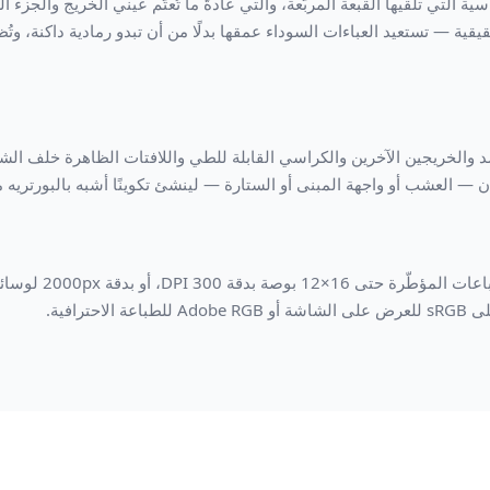
AI الظلال القاسية التي تلقيها القبعة المربّعة، والتي عادةً ما تُعتّم عيني الخريج وال
قيقية — تستعيد العباءات السوداء عمقها بدلًا من أن تبدو رمادية داكنة، و
Magic أفراد الحشد والخريجين الآخرين والكراسي القابلة للطي واللافتات الظاهرة خلف
 — العشب أو واجهة المبنى أو الستارة — لينشئ تكوينًا أشبه بالبورتريه
نزّل بحافة طويلة 0px
حترافية.