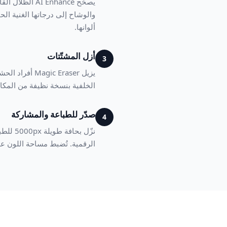
يصحّح  Enhance
والوشاح إلى درجاتها الغنية الح
ألوانها.
أزل المشتّتات
3
يزيل  Eraser
الخلفية بنسخة نظيفة من المكان
صدّر للطباعة والمشاركة
4
الرقمية. تُضبط مساحة اللون على sRGB للعرض على الشاشة أو Adobe RGB للطباعة الا