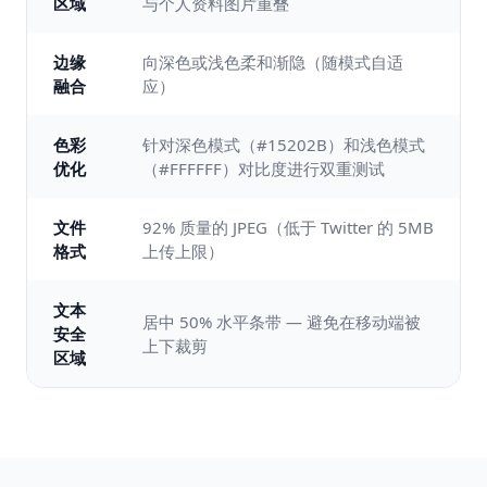
区域
与个人资料图片重叠
边缘
向深色或浅色柔和渐隐（随模式自适
融合
应）
色彩
针对深色模式（#15202B）和浅色模式
优化
（#FFFFFF）对比度进行双重测试
文件
92% 质量的 JPEG（低于 Twitter 的 5MB
格式
上传上限）
文本
居中 50% 水平条带 — 避免在移动端被
安全
上下裁剪
区域