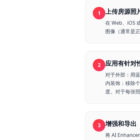
上传房源照
1
在 Web、iOS
图像（通常是
应用有针对
2
对于外部：用蓝天
内装饰：移除
度。对于每张
增强和导出
3
将 AI Enh