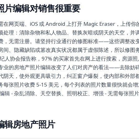
照片编辑对销售很重要
页端、iOS 或 Android 上打开 Magic Eraser，
项处理：清除杂物和私人物品、替换灰暗或阴天的天空，并
费，无需注册。请坚持行业通行的修图标准——这些调整改
房间、隐藏缺陷或篡改真实状况都属于虚假陈述，所以修图
经纪人协会报告称，97% 的买家首先在网上进行搜索，房源
专业的房地产照片编辑改变了人们对房产的看法——去除妨
代阴天，使外观更具吸引力，纠正窗户爆裂，使内部和外部
张照片收费 5-15 美元，每个列表的照片数量很快就会增加到 3
核心编辑 - 杂乱消除、天空替换、照明校正、增强 - 无需每张照
编辑房地产照片