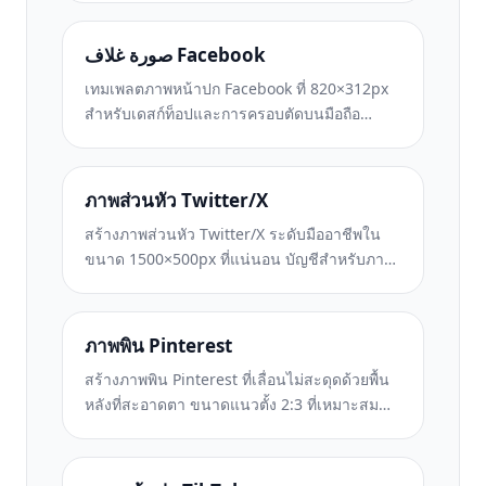
เอาต์ที่คำนึงถึงอุปกรณ์ และหน้าปกช่องที่
สอดคล้องกับแบรนด์
صورة غلاف Facebook
เทมเพลตภาพหน้าปก Facebook ที่ 820×312px
สำหรับเดสก์ท็อปและการครอบตัดบนมือถือ
640×360px ทำความสะอาดภาพลักษณ์ของ
แบรนด์ด้วยโซนปลอดภัยที่เหมาะสมสำหรับการ
ทับซ้อนของภาพโปรไฟล์และการวางปุ่ม CTA
ภาพส่วนหัว Twitter/X
สร้างภาพส่วนหัว Twitter/X ระดับมืออาชีพใน
ขนาด 1500×500px ที่แน่นอน บัญชีสำหรับภาพ
โปรไฟล์ทับซ้อนกัน ทำงานทั้งในโหมดมืดและ
โหมดสว่าง
ภาพพิน Pinterest
สร้างภาพพิน Pinterest ที่เลื่อนไม่สะดุดด้วยพื้น
หลังที่สะอาดตา ขนาดแนวตั้ง 2:3 ที่เหมาะสม
การปรับปรุงสีที่สดใส และองค์ประกอบที่พร้อมใช้
หมุด