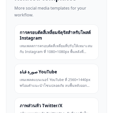
More
social media
templates for your
workflow.
การครอบตัดสี่เหลี่ยมจัตุรัสสำหรับโพสต์
Instagram
เทมเพลตการครอบตัดสี่เหลี่ยมที่ปรับให้เหมาะสม
กับ Instagram ที่ 1080×1080px พื้นหลังที่
สะอาดตา สีสันสดใส และรายละเอียดที่คมชัดที่
โดดเด่นในฟีด
صورة قناة YouTube
เทมเพลตแบนเนอร์ YouTube ที่ 2560×1440px
พร้อมคำแนะนำโซนปลอดภัย ลบพื้นหลังออก
อย่างสะอาดตาสำหรับรูปภาพของครีเอเตอร์ เลย์
เอาต์ที่คำนึงถึงอุปกรณ์ และหน้าปกช่องที่
สอดคล้องกับแบรนด์
ภาพส่วนหัว Twitter/X