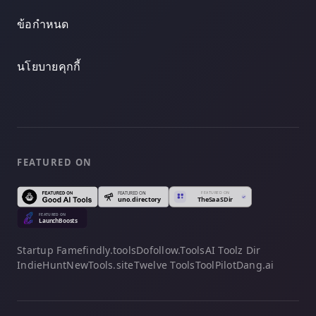
ข้อกำหนด
นโยบายคุกกี้
FEATURED ON
Startup Fame
findly.tools
Dofollow.Tools
AI Toolz Dir
IndieHunt
NewTools.site
Twelve Tools
ToolPilot
Dang.ai