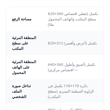
820×360 بكسل (تغطي اقتصاص
سطح المكتب والهاتف المحمول
مساحة الرفع
معًا)
المنطقة المرئية
820×312 بكسل (أعرض وأقصر)
على سطح
المكتب
المنطقة المرئية
640×360 بكسل (أضيق وأطول
على الهاتف
— اقتصاص مركزي)
المحمول
دائرة 170×170 بكسل في
تداخل صورة
الزاوية السفلية اليسرى (سطح
الملف
المكتب)
الشخصي
PNG للرسومات، JPEG بجودة