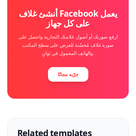
أنشئ غلاف Facebook يعمل
على كل جهاز
ارفع صورتك أو أصول علامتك التجارية واحصل على
صورة غلاف مُحسّنة للعرض على سطح المكتب
والهاتف المحمول في ثوانٍ.
جرّبه مجانًا
Related templates