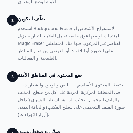
الآمنة لوضع المحتوى.
نظّف التكوين
2
استخدم Background Eraser لاستخراج الأشخاص أو
المنتجات لوضعها فوق خلفية تحمل العلامة التجارية. يزيل
Magic Eraser العناصر غير المرغوب فيها مثل المتطفلين
على الصورة أو اللافتات أو الفوضى من صور المناظر
الطبيعية أو الفعاليات.
ضع المحتوى في المناطق الآمنة
3
احتفظ بالمحتوى الأساسي — النص والوجوه والشعارات —
في المنطقة المركزية المرئية على كل من سطح المكتب
والهاتف المحمول. تجنّب الزاوية السفلية اليسرى (تداخل
صورة الملف الشخصي على سطح المكتب) والحافة اليمنى
(أزرار الإجراءات).
صدّر مع ضغط مسبق