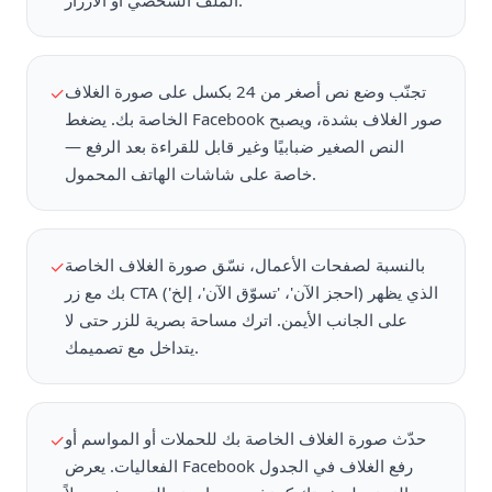
الملف الشخصي أو الأزرار.
تجنّب وضع نص أصغر من 24 بكسل على صورة الغلاف
✓
الخاصة بك. يضغط Facebook صور الغلاف بشدة، ويصبح
النص الصغير ضبابيًا وغير قابل للقراءة بعد الرفع —
خاصة على شاشات الهاتف المحمول.
بالنسبة لصفحات الأعمال، نسّق صورة الغلاف الخاصة
✓
بك مع زر CTA ('احجز الآن'، 'تسوّق الآن'، إلخ) الذي يظهر
على الجانب الأيمن. اترك مساحة بصرية للزر حتى لا
يتداخل مع تصميمك.
حدّث صورة الغلاف الخاصة بك للحملات أو المواسم أو
✓
الفعاليات. يعرض Facebook رفع الغلاف في الجدول