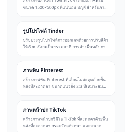
สร้างภาพส่วนหัว Twitter/X ระดับมืออาชีพใน
ขนาด 1500×500px ที่แน่นอน บัญชีสำหรับภาพ
โปรไฟล์ทับซ้อนกัน ทำงานทั้งในโหมดมืดและ
โหมดสว่าง
รูปโปรไฟล์ Tinder
ปรับปรุงรูปโปรไฟล์การออกเดทด้วยการปรับสีผิว
ให้เรียบเนียนเป็นธรรมชาติ การล้างพื้นหลัง การ
แก้ไขแสง และการไล่ระดับสีอย่างละเอียดที่ดู
สมจริง — ไม่มีการกรอง
ภาพพิน Pinterest
สร้างภาพพิน Pinterest ที่เลื่อนไม่สะดุดด้วยพื้น
หลังที่สะอาดตา ขนาดแนวตั้ง 2:3 ที่เหมาะสม
การปรับปรุงสีที่สดใส และองค์ประกอบที่พร้อมใช้
หมุด
ภาพหน้าปก TikTok
สร้างภาพหน้าปกวิดีโอ TikTok ที่สะดุดตาด้วยพื้น
หลังที่สะอาดตา กรอบวัตถุตัวหนา และขนาด