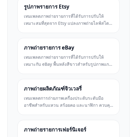
รูปภาพรายการ Etsy
เทมเพลตภาพถ่ายรายการที่ได้รับการปรับให้
เหมาะสมที่สุดจาก Etsy แปลงภาพถ่ายไลฟ์สไตล์
ให้เป็นพื้นหลังสีขาวสะอาดตาที่ 2000px
ปรับปรุงรายละเอียดผลิตภัณฑ์ทำมือ และตรง
ตามหลักเกณฑ์รูปภาพของ Etsy
ภาพถ่ายรายการ eBay
เทมเพลตภาพถ่ายรายการที่ได้รับการปรับให้
เหมาะกับ eBay พื้นหลังสีขาวสำหรับรูปภาพแกล
เลอรี การปรับปรุงเอกสารเงื่อนไข และเค้าโครง
หลายมุมที่ตรงตามมาตรฐานรูปภาพของ eBay
ภาพถ่ายผลิตภัณฑ์จิวเวลรี่
เทมเพลตการถ่ายภาพเครื่องประดับระดับมือ
อาชีพสำหรับแหวน สร้อยคอ และนาฬิกา ควบคุม
การสะท้อน เพิ่มความแวววาวของอัญมณี และส่ง
มอบภาพที่พร้อมสำหรับตลาดบนพื้นหลังที่สะอาด
ตา
ภาพถ่ายรายการเฟอร์นิเจอร์