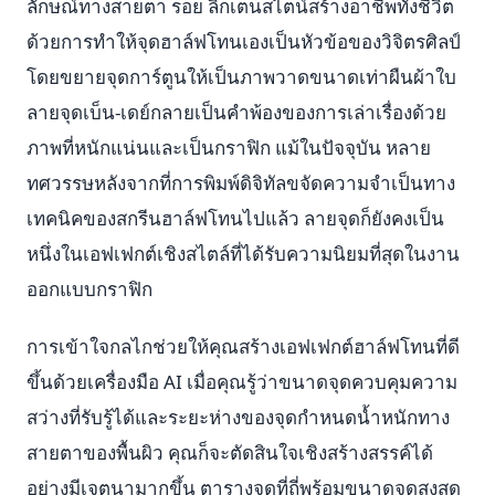
ลักษณ์ทางสายตา รอย ลิกเตนสไตน์สร้างอาชีพทั้งชีวิต
ด้วยการทำให้จุดฮาล์ฟโทนเองเป็นหัวข้อของวิจิตรศิลป์
โดยขยายจุดการ์ตูนให้เป็นภาพวาดขนาดเท่าผืนผ้าใบ
ลายจุดเบ็น-เดย์กลายเป็นคำพ้องของการเล่าเรื่องด้วย
ภาพที่หนักแน่นและเป็นกราฟิก แม้ในปัจจุบัน หลาย
ทศวรรษหลังจากที่การพิมพ์ดิจิทัลขจัดความจำเป็นทาง
เทคนิคของสกรีนฮาล์ฟโทนไปแล้ว ลายจุดก็ยังคงเป็น
หนึ่งในเอฟเฟกต์เชิงสไตล์ที่ได้รับความนิยมที่สุดในงาน
ออกแบบกราฟิก
การเข้าใจกลไกช่วยให้คุณสร้างเอฟเฟกต์ฮาล์ฟโทนที่ดี
ขึ้นด้วยเครื่องมือ AI เมื่อคุณรู้ว่าขนาดจุดควบคุมความ
สว่างที่รับรู้ได้และระยะห่างของจุดกำหนดน้ำหนักทาง
สายตาของพื้นผิว คุณก็จะตัดสินใจเชิงสร้างสรรค์ได้
อย่างมีเจตนามากขึ้น ตารางจุดที่ถี่พร้อมขนาดจุดสูงสุด