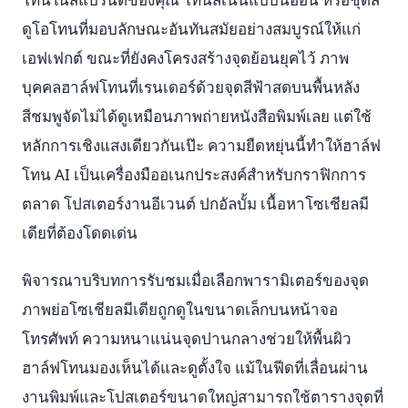
ดูโอโทนที่มอบลักษณะอันทันสมัยอย่างสมบูรณ์ให้แก่
เอฟเฟกต์ ขณะที่ยังคงโครงสร้างจุดย้อนยุคไว้ ภาพ
บุคคลฮาล์ฟโทนที่เรนเดอร์ด้วยจุดสีฟ้าสดบนพื้นหลัง
สีชมพูจัดไม่ได้ดูเหมือนภาพถ่ายหนังสือพิมพ์เลย แต่ใช้
หลักการเชิงแสงเดียวกันเป๊ะ ความยืดหยุ่นนี้ทำให้ฮาล์ฟ
โทน AI เป็นเครื่องมืออเนกประสงค์สำหรับกราฟิกการ
ตลาด โปสเตอร์งานอีเวนต์ ปกอัลบั้ม เนื้อหาโซเชียลมี
เดียที่ต้องโดดเด่น
พิจารณาบริบทการรับชมเมื่อเลือกพารามิเตอร์ของจุด
ภาพย่อโซเชียลมีเดียถูกดูในขนาดเล็กบนหน้าจอ
โทรศัพท์ ความหนาแน่นจุดปานกลางช่วยให้พื้นผิว
ฮาล์ฟโทนมองเห็นได้และดูตั้งใจ แม้ในฟีดที่เลื่อนผ่าน
งานพิมพ์และโปสเตอร์ขนาดใหญ่สามารถใช้ตารางจุดที่