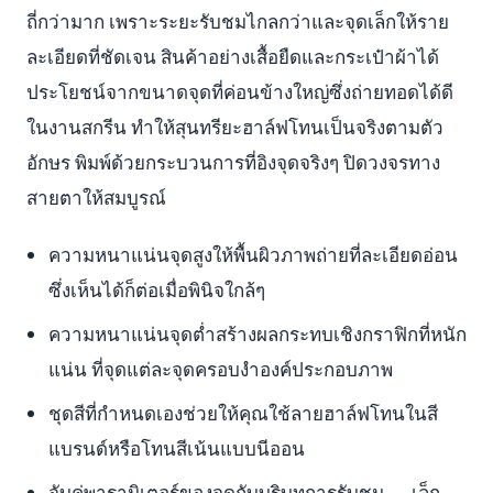
ถี่กว่ามาก เพราะระยะรับชมไกลกว่าและจุดเล็กให้ราย
ละเอียดที่ชัดเจน สินค้าอย่างเสื้อยืดและกระเป๋าผ้าได้
ประโยชน์จากขนาดจุดที่ค่อนข้างใหญ่ซึ่งถ่ายทอดได้ดี
ในงานสกรีน ทำให้สุนทรียะฮาล์ฟโทนเป็นจริงตามตัว
อักษร พิมพ์ด้วยกระบวนการที่อิงจุดจริงๆ ปิดวงจรทาง
สายตาให้สมบูรณ์
ความหนาแน่นจุดสูงให้พื้นผิวภาพถ่ายที่ละเอียดอ่อน
ซึ่งเห็นได้ก็ต่อเมื่อพินิจใกล้ๆ
ความหนาแน่นจุดต่ำสร้างผลกระทบเชิงกราฟิกที่หนัก
แน่น ที่จุดแต่ละจุดครอบงำองค์ประกอบภาพ
ชุดสีที่กำหนดเองช่วยให้คุณใช้ลายฮาล์ฟโทนในสี
แบรนด์หรือโทนสีเน้นแบบนีออน
จับคู่พารามิเตอร์ของจุดกับบริบทการรับชม — เล็ก