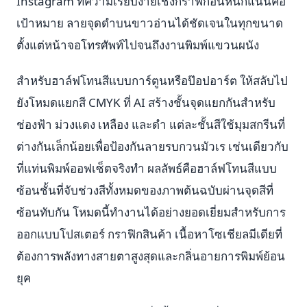
Instagram ที่ความเรียบง่ายเชิงกราฟิกอันหนักแน่นคือ
เป้าหมาย ลายจุดดำบนขาวอ่านได้ชัดเจนในทุกขนาด
ตั้งแต่หน้าจอโทรศัพท์ไปจนถึงงานพิมพ์แขวนผนัง
สำหรับฮาล์ฟโทนสีแบบการ์ตูนหรือป๊อปอาร์ต ให้สลับไป
ยังโหมดแยกสี CMYK ที่ AI สร้างชั้นจุดแยกกันสำหรับ
ช่องฟ้า ม่วงแดง เหลือง และดำ แต่ละชั้นสีใช้มุมสกรีนที่
ต่างกันเล็กน้อยเพื่อป้องกันลายรบกวนมัวเร เช่นเดียวกับ
ที่แท่นพิมพ์ออฟเซ็ตจริงทำ ผลลัพธ์คือฮาล์ฟโทนสีแบบ
ซ้อนชั้นที่จับช่วงสีทั้งหมดของภาพต้นฉบับผ่านจุดสีที่
ซ้อนทับกัน โหมดนี้ทำงานได้อย่างยอดเยี่ยมสำหรับการ
ออกแบบโปสเตอร์ กราฟิกสินค้า เนื้อหาโซเชียลมีเดียที่
ต้องการพลังทางสายตาสูงสุดและกลิ่นอายการพิมพ์ย้อน
ยุค