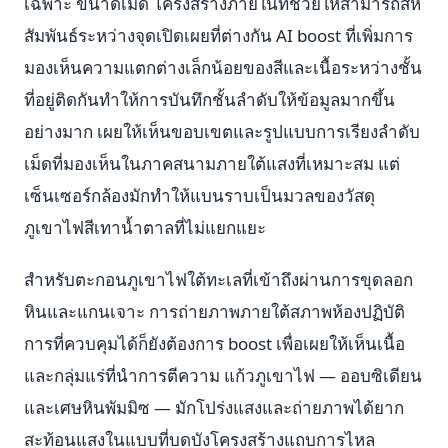
เฉพาะ ขนาดเม็ด โครงสร้างภายในที่ช่วยให้สามารถสห
สัมพันธ์ระหว่างจุดเปิดเผยที่ต่างกัน AI boost ที่เพิ่มการ
มองเห็นความแตกต่างเล็กน้อยของสีและเนื้อระหว่างชั้น
ที่อยู่ติดกันทำให้การบันทึกชั้นลำดับให้ข้อมูลมากขึ้น
อย่างมาก เผยให้เห็นขอบเขตและรูปแบบการเรียงลำดับ
เม็ดที่มองเห็นในภาคสนามภายใต้แสงที่เหมาะสม แต่
เซ็นเซอร์กล้องมักทำให้แบนราบเป็นมวลของวัสดุ
ภูเขาไฟสีเทาน้ำตาลที่ไม่แยกแยะ
สำหรับตะกอนภูเขาไฟใต้ทะเลที่เข้าถึงผ่านการขุดลอก
หินและแกนเจาะ การถ่ายภาพภายใต้สภาพห้องปฏิบัติ
การที่ควบคุมได้ก็ยังต้องการ boost เพื่อเผยให้เห็นเนื้อ
และกลุ่มแร่ที่นำการตีความ แก้วภูเขาไฟ — ออบซิเดียน
และเศษหินพัมมิซ — มักโปร่งแสงและถ่ายภาพได้ยาก
สะท้อนแสงในแบบที่บดบังโครงสร้างแถบการไหล