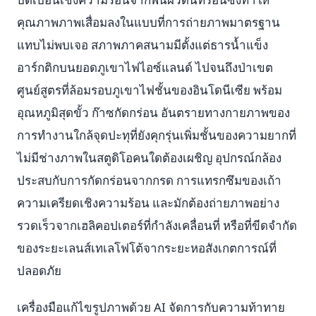
คุณภาพภาพเสื่อมลงในแบบที่การถ่ายภาพมาตรฐาน
แทบไม่พบเจอ สภาพภาคสนามมีตั้งแต่ธารน้ำแข็ง
อาร์กติกบนยอดภูเขาไฟไอซ์แลนด์ ไปจนถึงป่าเขต
ศูนย์สูตรที่ล้อมรอบภูเขาไฟชั้นของอินโดนีเซีย พร้อม
อุณหภูมิสุดขั้ว ก๊าซกัดกร่อน อันตรายทางกายภาพของ
การทำงานใกล้จุดปะทุที่ยังคุกรุ่นเพิ่มชั้นของความยากที่
ไม่มีช่างภาพในสตูดิโอคนใดต้องเผชิญ อุปกรณ์กล้อง
ประสบกับการกัดกร่อนจากกรด การแทรกซึมของเถ้า
ความเครียดเชิงความร้อน และมักต้องถ่ายภาพอย่าง
รวดเร็วจากเฮลิคอปเตอร์ที่กำลังเคลื่อนที่ หรือที่ขีดจำกัด
ของระยะเลนส์เทเลโฟโต้จากระยะหอสังเกตการณ์ที่
ปลอดภัย
เครื่องมือแก้ไขรูปภาพด้วย AI จัดการกับความท้าทาย