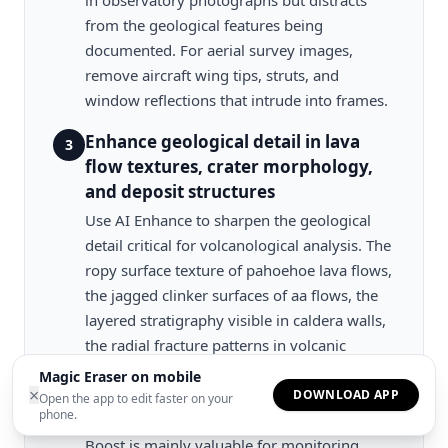
in observatory photographs but distracts
from the geological features being
documented. For aerial survey images,
remove aircraft wing tips, struts, and
window reflections that intrude into frames.
Enhance geological detail in lava
3
flow textures, crater morphology,
and deposit structures
Use AI Enhance to sharpen the geological
detail critical for volcanological analysis. The
ropy surface texture of pahoehoe lava flows,
the jagged clinker surfaces of aa flows, the
layered stratigraphy visible in caldera walls,
the radial fracture patterns in volcanic
domes, and the subtle color variations in
Magic Eraser on mobile
×
tephra deposits that indicate different
DOWNLOAD APP
Open the app to edit faster on your
phone.
eruption phases and magma compositions.
Boost is mainly valuable for monitoring