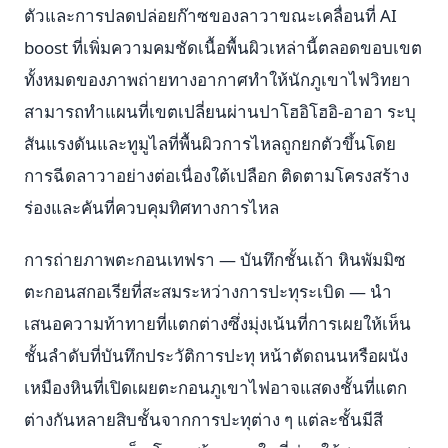
ตัวและการปลดปล่อยก๊าซของลาวาขณะเคลื่อนที่ AI
boost ที่เพิ่มความคมชัดเนื้อพื้นผิวเหล่านี้ตลอดขอบเขต
ทั้งหมดของภาพถ่ายทางอากาศทำให้นักภูเขาไฟวิทยา
สามารถทำแผนที่เขตเปลี่ยนผ่านปาโฮอิโฮอิ-อาอา ระบุ
สันแรงดันและทูมูไลที่พื้นผิวการไหลถูกยกตัวขึ้นโดย
การฉีดลาวาอย่างต่อเนื่องใต้เปลือก ติดตามโครงสร้าง
ร่องและคันที่ควบคุมทิศทางการไหล
การถ่ายภาพตะกอนเทฟรา — บันทึกชั้นเถ้า หินพัมมิซ
ตะกอนสกอเรียที่สะสมระหว่างการปะทุระเบิด — นำ
เสนอความท้าทายที่แตกต่างซึ่งมุ่งเน้นที่การเผยให้เห็น
ชั้นลำดับที่บันทึกประวัติการปะทุ หน้าตัดถนนหรือผนัง
เหมืองหินที่เปิดเผยตะกอนภูเขาไฟอาจแสดงชั้นที่แตก
ต่างกันหลายสิบชั้นจากการปะทุต่าง ๆ แต่ละชั้นมีสี