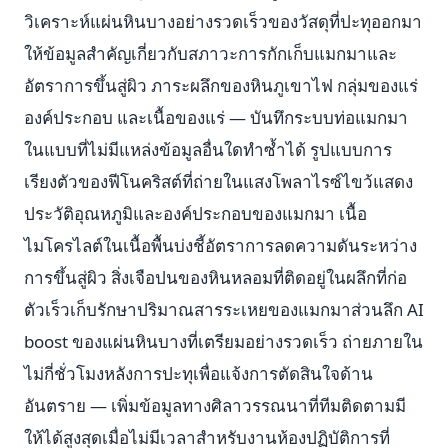
วิเคราะห์แผ่นหินบางอย่างรวดเร็วของวัสดุที่ปะทุออกมา
ให้ข้อมูลสำคัญเกี่ยวกับสภาวะการกักเก็บแมกมาและ
อัตราการขึ้นสู่ผิว ภาระผลึกของหินภูเขาไฟ กลุ่มของแร่
องค์ประกอบ และเนื้อของแร่ — บันทึกระบบท่อแมกมา
ในแบบที่ไม่มีแหล่งข้อมูลอื่นใดทำซ้ำได้ รูปแบบการ
เรียงตัวของฟีโนคริสต์ที่ถ่ายในแสงโพลาไรซ์ไขว้แสดง
ประวัติอุณหภูมิและองค์ประกอบของแมกมา เนื้อ
ไมโครไลต์ในเนื้อพื้นบ่งชี้อัตราการลดความดันระหว่าง
การขึ้นสู่ผิว สิ่งเจือปนของหินหลอมที่ติดอยู่ในผลึกที่ก่อ
ตัวเร็วเก็บรักษาปริมาณสารระเหยของแมกมาส่วนลึก AI
boost ของแผ่นหินบางที่เตรียมอย่างรวดเร็ว ถ่ายภายใน
ไม่กี่ชั่วโมงหลังการปะทุเพื่อแจ้งการตัดสินใจด้าน
อันตราย — เพิ่มข้อมูลทางศิลาวรรณนาที่ทีมติดตามมี
ให้ได้สูงสุดเมื่อไม่มีเวลาสำหรับงานห้องปฏิบัติการที่