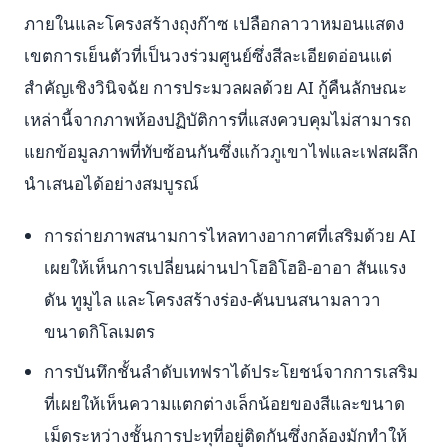
ภายในและโครงสร้างถุงก๊าซ เปลือกลาวาหมอนแสดง
เขตการเย็นตัวที่เป็นวงร่วมศูนย์ซึ่งสีละเอียดอ่อนแต่
สำคัญเชิงวินิจฉัย การประมวลผลด้วย AI กู้คืนลักษณะ
เหล่านี้จากภาพห้องปฏิบัติการที่แสงควบคุมไม่สามารถ
แยกข้อมูลภาพที่ทับซ้อนกันซึ่งแก้วภูเขาไฟและเฟสผลึก
นำเสนอได้อย่างสมบูรณ์
การถ่ายภาพสนามการไหลทางอากาศที่เสริมด้วย AI
เผยให้เห็นการเปลี่ยนผ่านปาโฮอิโฮอิ-อาอา สันแรง
ดัน ทูมูไล และโครงสร้างร่อง-คันบนสนามลาวา
ขนาดกิโลเมตร
การบันทึกชั้นลำดับเทฟราได้ประโยชน์จากการเสริม
ที่เผยให้เห็นความแตกต่างเล็กน้อยของสีและขนาด
เม็ดระหว่างชั้นการปะทุที่อยู่ติดกันซึ่งกล้องมักทำให้