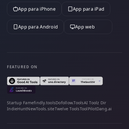
App para iPhone
App para iPad
App para Android
App web
FEATURED ON
Startup Fame
findly.tools
Dofollow.Tools
AI Toolz Dir
IndieHunt
NewTools.site
Twelve Tools
ToolPilot
Dang.ai