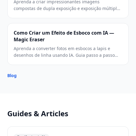
Aprenda a criar impressionantes imagens
compostas de dupla exposição e exposição múltipla
usando ferramentas de mesclagem de AI. Guia
passo a passo abordando silhuetas de retratos,
seleção de texturas, modos de mesclagem e
Como Criar um Efeito de Esboco com IA —
correção de cor.
Magic Eraser
Aprenda a converter fotos em esbocos a lapis e
desenhos de linha usando IA. Guia passo a passo
abordando deteccao de bordas, hierarquia de
espessura de traco, hachura cruzada,
sombreamento e textura de papel para retratos,
Blog
arquitetura e ilustracoes de produto.
Guides & Articles