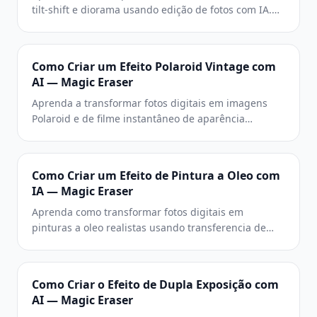
tilt-shift e diorama usando edição de fotos com IA.
Guia passo a passo abordando simulação de
profundidade de campo, realce de cores e truques
de escala que fazem cenas reais parecerem
Como Criar um Efeito Polaroid Vintage com
minúsculos modelos.
AI — Magic Eraser
Aprenda a transformar fotos digitais em imagens
Polaroid e de filme instantâneo de aparência
autêntica usando filtros de AI. Guia passo a passo
abordando ciência das cores, foco suave,
enquadramento e efeitos de envelhecimento
Como Criar um Efeito de Pintura a Oleo com
específicos de cada época.
IA — Magic Eraser
Aprenda como transformar fotos digitais em
pinturas a oleo realistas usando transferencia de
estilo por IA. Guia passo a passo abordando
simulacao de pinceladas, saturacao de cor, textura
de tela e efeitos impasto para retratos, paisagens e
Como Criar o Efeito de Dupla Exposição com
arte de parede.
AI — Magic Eraser