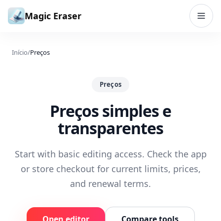
Ir para o conteúdo
Magic Eraser
Início
/
Preços
Preços
Preços simples e
transparentes
Start with basic editing access. Check the app
or store checkout for current limits, prices,
and renewal terms.
Open editor
Compare tools