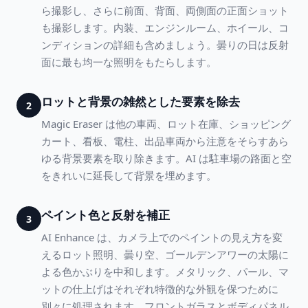
ら撮影し、さらに前面、背面、両側面の正面ショット
も撮影します。内装、エンジンルーム、ホイール、コ
ンディションの詳細も含めましょう。曇りの日は反射
面に最も均一な照明をもたらします。
ロットと背景の雑然とした要素を除去
2
Magic Eraser は他の車両、ロット在庫、ショッピング
カート、看板、電柱、出品車両から注意をそらすあら
ゆる背景要素を取り除きます。AI は駐車場の路面と空
をきれいに延長して背景を埋めます。
ペイント色と反射を補正
3
AI Enhance は、カメラ上でのペイントの見え方を変
えるロット照明、曇り空、ゴールデンアワーの太陽に
よる色かぶりを中和します。メタリック、パール、マ
ットの仕上げはそれぞれ特徴的な外観を保つために
別々に処理されます。フロントガラスとボディパネル