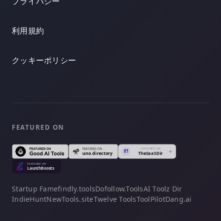
プライバシー
利用規約
クッキーポリシー
FEATURED ON
Startup Fame
findly.tools
Dofollow.Tools
AI Toolz Dir
IndieHunt
NewTools.site
Twelve Tools
ToolPilot
Dang.ai