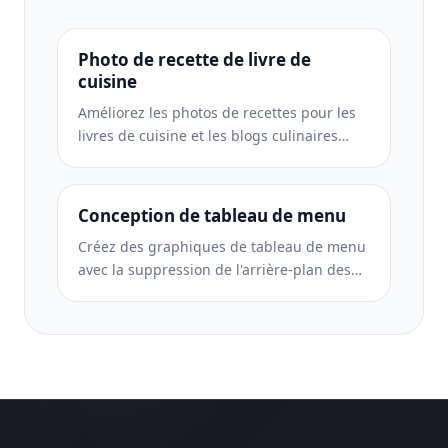
Photo de recette de livre de
cuisine
Améliorez les photos de recettes pour les
livres de cuisine et les blogs culinaires
grâce à une netteté de qualité
d'impression, une précision des couleurs
des ingrédients, un nettoyage de scène
Conception de tableau de menu
stylisé et une sortie haute résolution.
Créez des graphiques de tableau de menu
avec la suppression de l'arrière-plan des
photos de plats, un style cohérent et des
exportations prêtes à être mises en page
pour les affichages numériques, les menus
imprimés et les plateformes de livraison
tierces.