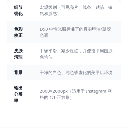
细节
宏观级别（可见亮片、线条、贴箔、镶
锐化
钻和质感）
色彩
D50 中性光照标准下的真实甲油/凝胶
校正
色调
皮肤
甲缘平滑、减少泛红，并使指甲周围肤
清理
色均匀
背景
干净的白色、纯色或虚化的美甲店环境
输出
2000×2000px（适用于 Instagram 网
分辨
格的 1:1 正方形）
率