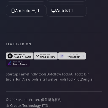
Android 应用
Web 应用
FEATURED ON
Startup Fame
findly.tools
Dofollow.Tools
AI Toolz Dir
IndieHunt
NewTools.site
Twelve Tools
ToolPilot
Dang.ai
© 2026 Magic Eraser. 保留所有权利。
由 Creatix Technology 打造。