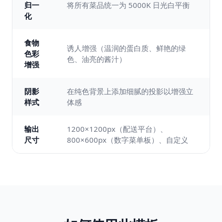
归一
将所有菜品统一为 5000K 日光白平衡
化
食物
诱人增强（温润的蛋白质、鲜艳的绿
色彩
色、油亮的酱汁）
增强
阴影
在纯色背景上添加细腻的投影以增强立
样式
体感
输出
1200×1200px（配送平台）、
尺寸
800×600px（数字菜单板）、自定义