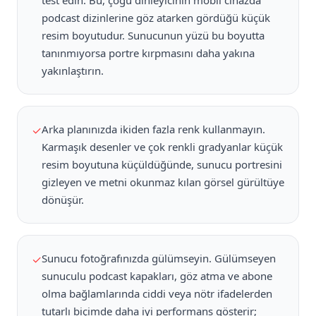
test edin. Bu, çoğu dinleyicinin mobil cihazda
podcast dizinlerine göz atarken gördüğü küçük
resim boyutudur. Sunucunun yüzü bu boyutta
tanınmıyorsa portre kırpmasını daha yakına
yakınlaştırın.
Arka planınızda ikiden fazla renk kullanmayın.
✓
Karmaşık desenler ve çok renkli gradyanlar küçük
resim boyutuna küçüldüğünde, sunucu portresini
gizleyen ve metni okunmaz kılan görsel gürültüye
dönüşür.
Sunucu fotoğrafınızda gülümseyin. Gülümseyen
✓
sunuculu podcast kapakları, göz atma ve abone
olma bağlamlarında ciddi veya nötr ifadelerden
tutarlı biçimde daha iyi performans gösterir;