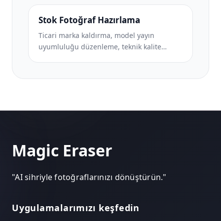
eserlerini ve fotoğrafları geniş formatlı
baskıya hazırlayın.
Stok Fotoğraf Hazırlama
Ticari marka kaldırma, model yayın
uyumluluğu düzenleme, teknik kalite
kontrolleri ve ajansa özel format
gereklilikleri ile fotoğrafları stok ajansına
gönderilmek üzere hazırlayın.
Magic Eraser
"
AI sihriyle fotoğraflarınızı dönüştürün.
"
Uygulamalarımızı keşfedin