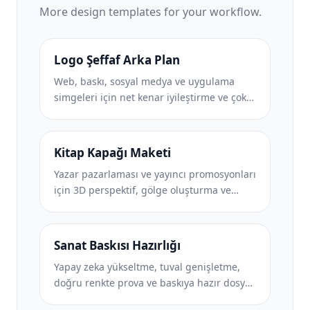
More
design
templates for your workflow.
Logo Şeffaf Arka Plan
Web, baskı, sosyal medya ve uygulama
simgeleri için net kenar iyileştirme ve çok
boyutlu dışa aktarma özelliğine sahip
şeffaf PNG logoları oluşturun. Basılı
logoların ve dijital dosyaların fotoğrafları
Kitap Kapağı Maketi
üzerinde çalışır.
Yazar pazarlaması ve yayıncı promosyonları
için 3D perspektif, gölge oluşturma ve
yaşam tarzı arka planlarıyla gerçekçi kitap
kapağı maketleri oluşturun.
Sanat Baskısı Hazırlığı
Yapay zeka yükseltme, tuval genişletme,
doğru renkte prova ve baskıya hazır dosya
dışa aktarma özellikleriyle dijital sanat