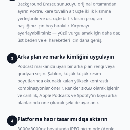
Background Eraser, sunucuyu orijinal ortamından
ayırır. Portre, kare tuvalin alt üçte ikilik kısmına
yerleştirilir ve üst üçte birlik kısım program
başlığınız için boş bırakılır. Kırpmayı
ayarlayabilirsiniz — yüzü vurgulamak için daha dar,
üst beden ve el hareketleri için daha geniş.
Arka plan ve marka kimliğini uygulayın
3
Podcast markanıza uyan bir arka plan rengi veya
gradyan seçin. Şablon, küçük küçük resim
boyutlarında okunaklı kalan yüksek kontrastlı
kombinasyonlar önerir. Renkler sRGB olarak işlenir
ve canlılık, Apple Podcasts ve Spotify'ın koyu arka
planlarında öne çıkacak şekilde ayarlanır.
Platforma hazır tasarımı dışa aktarın
4
3000×3000px boyutunda JPEG biçiminde (Apple