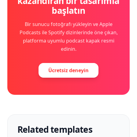
kazandıran bir tasarımla
başlatın
Bir sunucu fotoğrafı yükleyin ve Apple
Podcasts ile Spotify dizinlerinde öne çıkan,
platforma uyumlu podcast kapak resmi
edinin.
Ücretsiz deneyin
Related templates