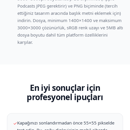
Podcasts JPEG gerektirir) ve PNG biçiminde (tercih
ettiğiniz tasarım aracında başlık metni eklemek için)
indirin. Dosya, minimum 1400×1400 ve maksimum
3000×3000 çözünürlük, sRGB renk uzayı ve 5MB altı
dosya boyutu dahil tüm platform özelliklerini
karşılar.
En iyi sonuçlar için
profesyonel ipuçları
Kapağınızı sonlandırmadan önce 55×55 pikselde
✓