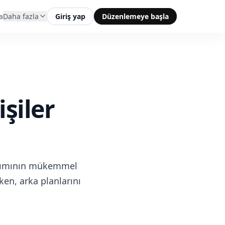
a
Daha fazla
Giriş yap
Düzenlemeye başla
şiler
batımının mükemmel
ken, arka planlarını