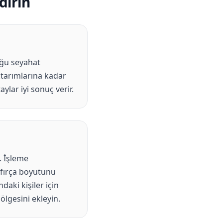
dırın
uğu seyahat
ktarımlarına kadar
ylar iyi sonuç verir.
. İşleme
n fırça boyutunu
daki kişiler için
ölgesini ekleyin.