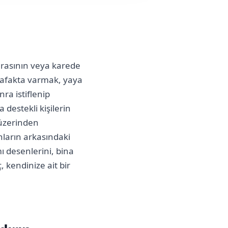
arasının veya karede
şafakta varmak, yaya
ra istiflenip
a destekli kişilerin
 üzerinden
ların arkasındaki
ı desenlerini, bina
 kendinize ait bir