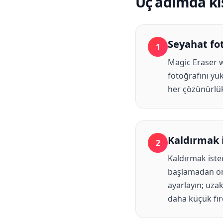
Üç adımda kiş
Seyahat fot
1
Magic Eraser w
fotoğrafını yü
her çözünürlükt
Kaldırmak i
2
Kaldırmak isted
başlamadan önce
ayarlayın; uzak
daha küçük fırç