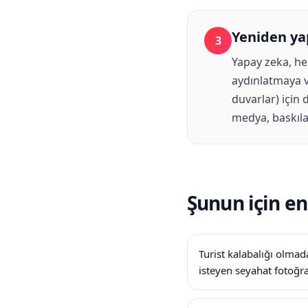
Yeniden ya
3
Yapay zeka, he
aydınlatmaya v
duvarlar) için 
medya, baskıla
Şunun için en 
Turist kalabalığı olma
isteyen seyahat fotoğra