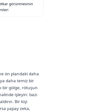
etkar görünmesinin
mleri
 ve ön plandaki daha
ya daha temiz bir
k bir gölge, rötuşun
alinde işleyin: bazı
dırın. Bir kişi
orsa yapay zeka,