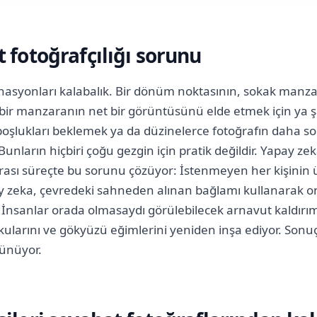
 fotoğrafçılığı sorunu
nasyonları kalabalık. Bir dönüm noktasının, sokak manz
 bir manzaranın net bir görüntüsünü elde etmek için ya 
boşlukları beklemek ya da düzinelerce fotoğrafın daha son
 Bunların hiçbiri çoğu gezgin için pratik değildir. Yapay zek
onrası süreçte bu sorunu çözüyor: İstenmeyen her kişinin
 zeka, çevredeki sahneden alınan bağlamı kullanarak on
 İnsanlar orada olmasaydı görülebilecek arnavut kaldırım
kularını ve gökyüzü eğimlerini yeniden inşa ediyor. Sonuç,
rünüyor.