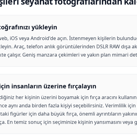
ileri seyahat fotoğraflarından kal
oğrafınızı yükleyin
eb, iOS veya Android'de açın. İstenmeyen kişilerin bulund
kleyin. Araç, telefon anlık görüntülerinden DSLR RAW dışa a
e çalışır. Geniş manzara çekimleri ve yakın plan mimari deta
çin insanların üzerine fırçalayın
iğiniz her kişinin üzerini boyamak için fırça aracını kullanın
 aynı anda birden fazla kişiyi seçebilirsiniz. Verimlilik içi
taki figürler için daha büyük fırça, önemli ayrıntıların yakının
a. En temiz sonuç için seçiminize kişinin yansımasını veya g