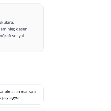
okulara,
eminler, desenli
toğrafı sosyal
ılar olmadan manzara
a paylaşıyor