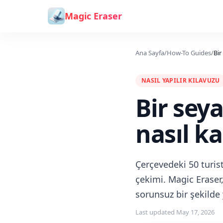
İçeriğe geç
Magic Eraser
Ana Sayfa
/
How-To Guides
/
Bir
NASIL YAPILIR KILAVUZU
Bir sey
nasıl kal
Çerçevedeki 50 turis
çekimi. Magic Eraser,
sorunsuz bir şekilde
Last updated
May 17, 2026