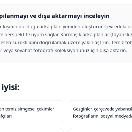
pılanmayı ve dışa aktarmayı inceleyin
r kişinin durduğu arka planı yeniden oluşturur. Çevredeki d
e perspektife uyum sağlar. Karmaşık arka planlar (fayanslı z
desen sürekliliğini doğrulamak üzere yakınlaştırın. Temiz fo
r veya seyahat fotoğrafı koleksiyonunuz için dışa aktarın.
iyisi:
dan temiz simgesel çekimler
Gezginler, çerçevede yabanc
fçıları
fotoğraflarını sosyal medyad