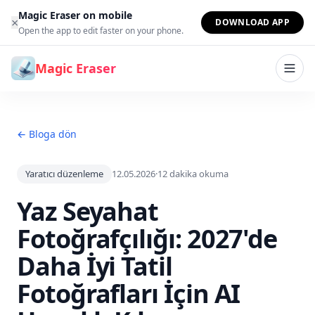
İçeriğe geç
Magic Eraser on mobile
×
DOWNLOAD APP
Open the app to edit faster on your phone.
Magic Eraser
← Bloga dön
Yaratıcı düzenleme
12.05.2026
·
12
dakika okuma
Yaz Seyahat
Fotoğrafçılığı: 2027'de
Daha İyi Tatil
Fotoğrafları İçin AI