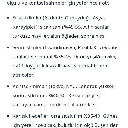
ölçülü ve kentsel sahneler için yeterince nötr.
Sıcak iklimler (Akdeniz, Güneydoğu Asya,
Karayipler): sıcak canlı %45-55. Altın sarılar,
turkuaz maviler, altın öğleden sonra hissi.
Serin iklimler (İskandinavya, Pasifik Kuzeybatısı,
dağlar): serin mat %35-45. Derin yeşil/maviler,
hafif doygunluk azaltması, sinematik serin
atmosfer.
Kentsel/mimari (Tokyo, NYC, Londra): yüksek
kontrastlı temiz %40-50. Keskin çizgiler,
parlayan cam, canlı kontrollü renkler.
Karışık hedefler: orta sıcak film %35-40. Güneş
için yeterince sıcak, bulutlu için ölçülü, şehirler