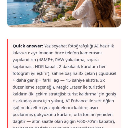
Quick answer:
Yaz seyahat fotoğrafçılığı AI hazırlık
kılavuzu: ayrılmadan önce telefon kamerasını
yapılandırın (48MP+, RAW yakalama, ızgara
kaplaması, HDR kapalı. 2 dakikalık kurulum her
fotoğrafı iyileştirir), sahne başına 3x çekin (içgüdüsel
+ daha geniş + farklı açı — 15 saniye ekstra, 3x
düzenleme seçeneği), Magic Eraser ile turistleri
kaldırın (iki çekim stratejisi: turist kaldırma için geniş
+ arkadaş anısı için yakın), AI Enhance ile sert öğlen
ışığını düzeltin (yüz gölgelerini kaldırır, aşırı
pozlanmış gökyüzünü kurtarır, orta tonları yeniden
dağıtır — altın saatle olan açığın %60-70'ini kapatır),