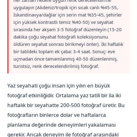
her zaman hedefe uygun renk derecelendirme
uygulayın (Akdeniz/tropik için sıcak canlı %45-55,
İskandinavya/dağlar için serin mat %35-45, şehirler
için yüksek kontrastlı temiz %40-50) ve seyahat
sırasında her akşam 3-5 fotoğraf düzenleyin (15-20
dakika çoğu seyahat fotoğrafı koleksiyonunu
öldüren seyahat sonrası birikmeyi önler). İki haftalık
bir tatildeki toplam ek çaba: 3-4 saat. Sonuç: eve
uçmadan önce tamamlanmış 40-50 düzenlenmiş,
turistsiz, renk derecelendirilmiş fotoğraf.
Yaz seyahati çoğu insan için yılın en büyük
fotoğraf etkinliğidir. Ortalama yaz tatili bir ila iki
haftalık bir seyahatte 200-500 fotoğraf üretir. Bu
fotoğrafların binlerce dolar ve haftalarca
planlama değerinde deneyimleri yakalaması
gerekir. Ancak deneyim ile fotoğraf arasındaki