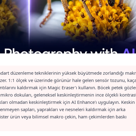
tandart düzenleme tekniklerinin yüksek büyütmede zorlandığı mak
çözer. 1:1 ölçek ve üzerinde görünür hale gelen sensör tozunu, kaç
lıntılarını kaldırmak için Magic Eraser'ı kullanın. Böcek petek gözler
i mikro dokuları, geleneksel keskinleştirmenin ince ölçekli kontras
ları olmadan keskinleştirmek için AI Enhance'ı uygulayın. Keskin
enmeyen sapları, yaprakları ve nesneleri kaldırmak için arka
ğa, ister ürün veya bilimsel makro çekin, ham çekimlerden baskı