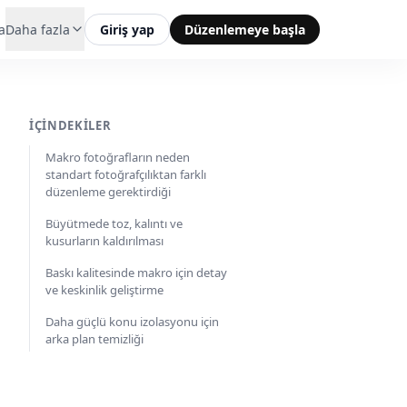
a
Daha fazla
Giriş yap
Düzenlemeye başla
İÇINDEKILER
Makro fotoğrafların neden
standart fotoğrafçılıktan farklı
düzenleme gerektirdiği
Büyütmede toz, kalıntı ve
kusurların kaldırılması
Baskı kalitesinde makro için detay
ve keskinlik geliştirme
Daha güçlü konu izolasyonu için
arka plan temizliği