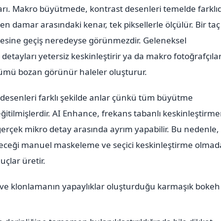
arı. Makro büyütmede, kontrast desenleri temelde farklıd
en damar arasındaki kenar, tek piksellerle ölçülür. Bir taç
nesine geçiş neredeyse görünmezdir. Geleneksel
etayları yetersiz keskinleştirir ya da makro fotoğrafçıla
ünümü bozan görünür haleler oluşturur.
 desenleri farklı şekilde anlar çünkü tüm büyütme
ğitilmişlerdir. AI Enhance, frekans tabanlı keskinleştirm
gerçek mikro detay arasında ayrım yapabilir. Bu nedenle,
receği manuel maskeleme ve seçici keskinleştirme olma
çlar üretir.
 ve klonlamanın yapaylıklar oluşturduğu karmaşık bokeh