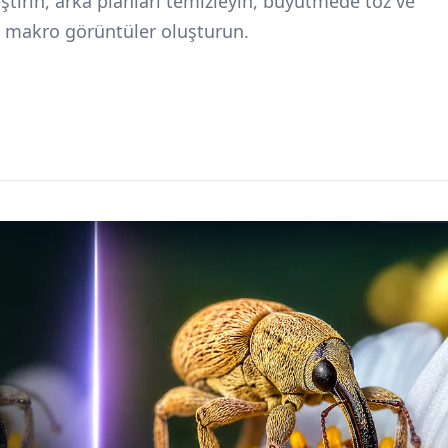
eştirin, arka planları temizleyin, büyütmede toz ve
zır makro görüntüler oluşturun.