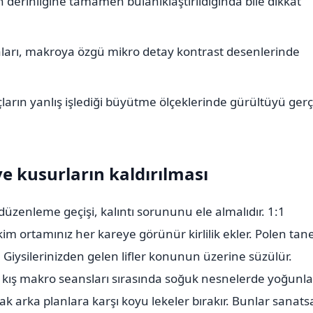
derinliğine tamamen bulanıklaştırıldığında bile dikkat
aları, makroya özgü mikro detay kontrast desenlerinde
çların yanlış işlediği büyütme ölçeklerinde gürültüyü ger
e kusurların kaldırılması
üzenleme geçişi, kalıntı sorununu ele almalıdır. 1:1
 ortamınız her kareye görünür kirlilik ekler. Polen tane
 Giysilerinizden gelen lifler konunun üzerine süzülür.
 kış makro seansları sırasında soğuk nesnelerde yoğunlaş
k arka planlara karşı koyu lekeler bırakır. Bunlar sanats