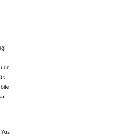
iği
ülür.
ür.
bile
kat
. Yüz