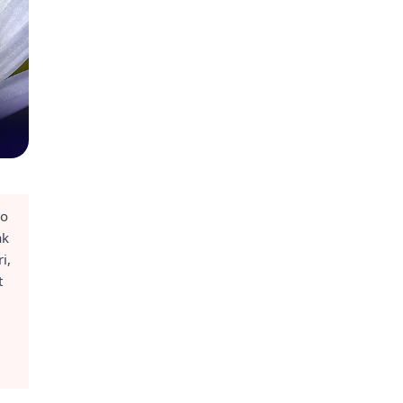
ro
ak
i,
t