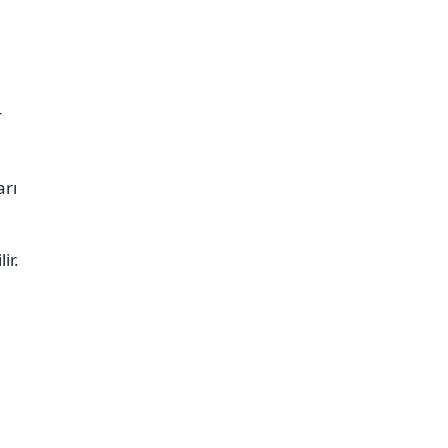
r
arı
ir.