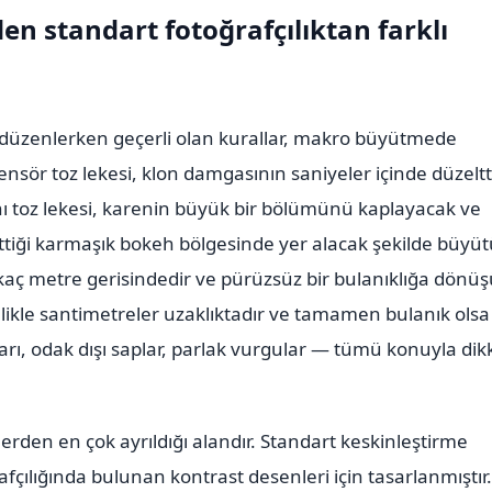
n standart fotoğrafçılıktan farklı
 düzenlerken geçerli olan kurallar, makro büyütmede
sensör toz lekesi, klon damgasının saniyeler içinde düzeltt
ynı toz lekesi, karenin büyük bir bölümünü kaplayacak ve
ttiği karmaşık bokeh bölgesinde yer alacak şekilde büyüt
kaç metre gerisindedir ve pürüzsüz bir bulanıklığa dönüş
ikle santimetreler uzaklıktadır ve tamamen bulanık olsa 
ları, odak dışı saplar, parlak vurgular — tümü konuyla dik
rden en çok ayrıldığı alandır. Standart keskinleştirme
fçılığında bulunan kontrast desenleri için tasarlanmıştır