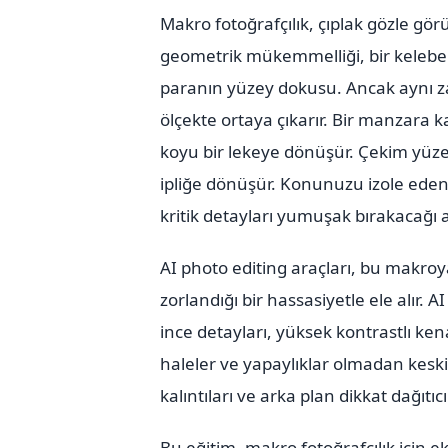
Makro fotoğrafçılık, çıplak gözle gö
geometrik mükemmelliği, bir kelebe
paranın yüzey dokusu. Ancak aynı za
ölçekte ortaya çıkarır. Bir manzara
koyu bir lekeye dönüşür. Çekim yüzey
ipliğe dönüşür. Konunuzu izole eden 
kritik detayları yumuşak bırakacağı 
AI photo editing araçları, bu makr
zorlandığı bir hassasiyetle ele alır.
ince detayları, yüksek kontrastlı k
haleler ve yapaylıklar olmadan keskin
kalıntıları ve arka plan dikkat dağıtıcıl
Bu eğitim, makro fotoğrafçılık için e