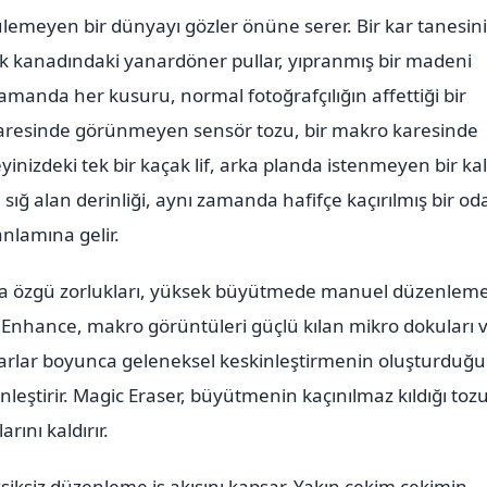
rülemeyen bir dünyayı gözler önüne serer. Bir kar tanesin
k kanadındaki yanardöner pullar, yıpranmış bir madeni
manda her kusuru, normal fotoğrafçılığın affettiği bir
 karesinde görünmeyen sensör tozu, bir makro karesinde
inizdeki tek bir kaçak lif, arka planda istenmeyen bir kal
sığ alan derinliği, aynı zamanda hafifçe kaçırılmış bir od
anlamına gelir.
oya özgü zorlukları, yüksek büyütmede manuel düzenlem
 AI Enhance, makro görüntüleri güçlü kılan mikro dokuları 
enarlar boyunca geleneksel keskinleştirmenin oluşturduğu
leştirir. Magic Eraser, büyütmenin kaçınılmaz kıldığı tozu
arını kaldırır.
ksiksiz düzenleme iş akışını kapsar. Yakın çekim çekimin