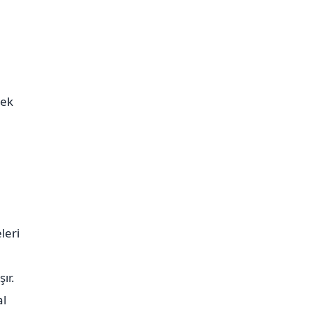
çek
leri
ır.
al