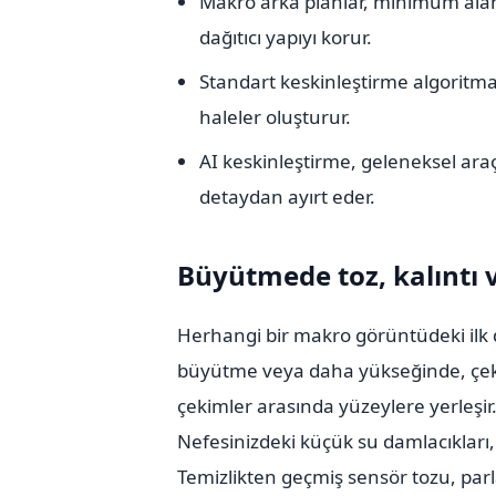
Makro arka planlar, minimum alan 
dağıtıcı yapıyı korur.
Standart keskinleştirme algoritm
haleler oluşturur.
AI keskinleştirme, geleneksel ara
detaydan ayırt eder.
Büyütmede toz, kalıntı v
Herhangi bir makro görüntüdeki ilk d
büyütme veya daha yükseğinde, çekim
çekimler arasında yüzeylere yerleşir.
Nefesinizdeki küçük su damlacıkları,
Temizlikten geçmiş sensör tozu, parla