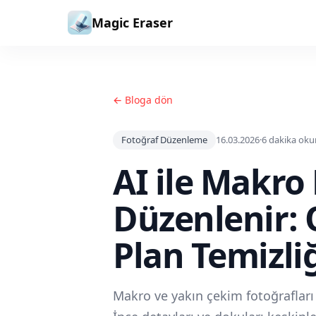
İçeriğe geç
Magic Eraser
← Bloga dön
Fotoğraf Düzenleme
16.03.2026
·
6
dakika ok
AI ile Makro
Düzenlenir: 
Plan Temizli
Makro ve yakın çekim fotoğrafları A