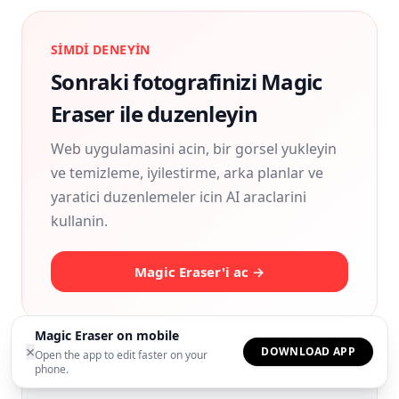
SIMDI DENEYIN
Sonraki fotografinizi Magic
Eraser ile duzenleyin
Web uygulamasini acin, bir gorsel yukleyin
ve temizleme, iyilestirme, arka planlar ve
yaratici duzenlemeler icin AI araclarini
kullanin.
Magic Eraser'i ac →
Magic Eraser on mobile
×
DOWNLOAD APP
Open the app to edit faster on your
phone.