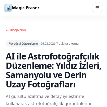
İçeriğe geç
Magic Eraser
← Bloga dön
Fotoğraf Düzenleme
26.03.2026
·
7
dakika okuma
AI ile Astrofotoğrafçılık
Düzenleme: Yıldız İzleri,
Samanyolu ve Derin
Uzay Fotoğrafları
AI gürültü azaltma ve detay iyileştirme
kullanarak astrofotoğrafçılık görüntülerini