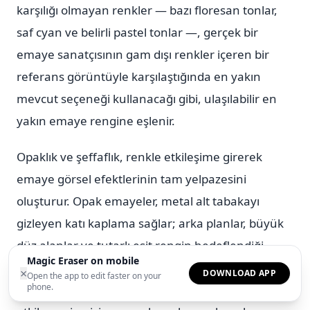
karşılığı olmayan renkler — bazı floresan tonlar,
saf cyan ve belirli pastel tonlar —, gerçek bir
emaye sanatçısının gam dışı renkler içeren bir
referans görüntüyle karşılaştığında en yakın
mevcut seçeneği kullanacağı gibi, ulaşılabilir en
yakın emaye rengine eşlenir.
Opaklık ve şeffaflık, renkle etkileşime girerek
emaye görsel efektlerinin tam yelpazesini
oluşturur. Opak emayeler, metal alt tabakayı
gizleyen katı kaplama sağlar; arka planlar, büyük
düz alanlar ve tutarlı eşit rengin hedeflendiği
Magic Eraser on mobile
herhangi bir bölge için kullanışlıdır. Şeffaf
×
DOWNLOAD APP
Open the app to edit faster on your
phone.
emayeler, metal alt tabakanın nihai rengi