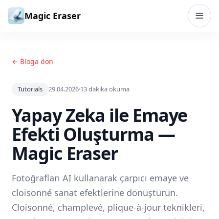
İçeriğe geç
Magic Eraser
← Bloga dön
Tutorials
29.04.2026
·
13
dakika okuma
Yapay Zeka ile Emaye
Efekti Oluşturma —
Magic Eraser
Fotoğrafları AI kullanarak çarpıcı emaye ve
cloisonné sanat efektlerine dönüştürün.
Cloisonné, champlevé, plique-à-jour teknikleri,