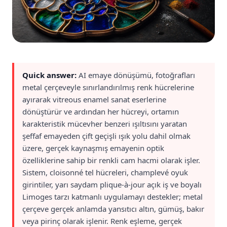
Quick answer:
AI emaye dönüşümü, fotoğrafları
metal çerçeveyle sınırlandırılmış renk hücrelerine
ayırarak vitreous enamel sanat eserlerine
dönüştürür ve ardından her hücreyi, ortamın
karakteristik mücevher benzeri ışıltısını yaratan
şeffaf emayeden çift geçişli ışık yolu dahil olmak
üzere, gerçek kaynaşmış emayenin optik
özelliklerine sahip bir renkli cam hacmi olarak işler.
Sistem, cloisonné tel hücreleri, champlevé oyuk
girintiler, yarı saydam plique-à-jour açık iş ve boyalı
Limoges tarzı katmanlı uygulamayı destekler; metal
çerçeve gerçek anlamda yansıtıcı altın, gümüş, bakır
veya pirinç olarak işlenir. Renk eşleme, gerçek