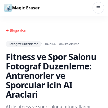
İçeriğe geç
Magic Eraser
← Bloga dön
Fotoğraf Düzenleme
19.04.2026
·
5
dakika okuma
Fitness ve Spor Salonu
Fotograf Duzenleme:
Antrenorler ve
Sporcular icin AI
Araclari
AI ile fitness ve spor salonu fotograflarini