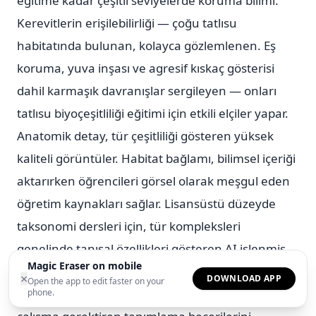
eğitime kadar çeşitli seviyelerde koruma bilimi.
Kerevitlerin erişilebilirliği — çoğu tatlısu
habitatında bulunan, kolayca gözlemlenen. Eş
koruma, yuva inşası ve agresif kıskaç gösterisi
dahil karmaşık davranışlar sergileyen — onları
tatlısu biyoçeşitliliği eğitimi için etkili elçiler yapar.
Anatomik detay, tür çeşitliliği gösteren yüksek
kaliteli görüntüler. Habitat bağlamı, bilimsel içeriği
aktarırken öğrencileri görsel olarak meşgul eden
öğretim kaynakları sağlar. Lisansüstü düzeyde
taksonomi dersleri için, tür kompleksleri
genelinde tanısal özellikleri gösteren AI işlenmiş
Magic Eraser on mobile
karşılaştırma plakaları, öğrencilerin daha önce
×
DOWNLOAD APP
Open the app to edit faster on your
uzman rehberliğinde fiziksel örneklerle yıllarca
phone.